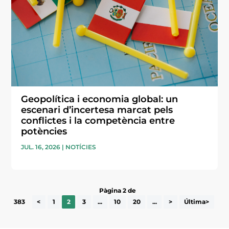
Geopolítica i economia global: un
escenari d’incertesa marcat pels
conflictes i la competència entre
potències
JUL. 16, 2026
|
NOTÍCIES
Pàgina 2 de
383
<
1
2
3
...
10
20
...
>
Última>