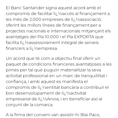
El Banc Santander signa aquest acord amb el
compromís de facilitar lï¿½accés al finançament a
les més de 2.000 empreses de lï¿½associació,
oferint les millors línees de finançament per a
projectes nacionals e internacionals mitjançant els
avantatges del Pla 10.000 i el Pla EXPORTA que
facilita lï¿½assessorament integral de serveis
financers a lï¿½empresa.
Un acord que té com a objectiu final oferir un
paquet de condicions financeres avantatjoses a les
pimes per tal que puguin materialitzar la seva
activitat professional en un marc de tranquil·litat i
confiança, i amb aquest es manifesta el
compromís de lï¿½entitat bancària a contribuir el
bon desenvolupament de lï¿½activitat
empresarial de lï¿½Anoia, i en beneficiar així al
conjunt de la comarca.
A la firma del conveni van assistir-hi Blai Paco,