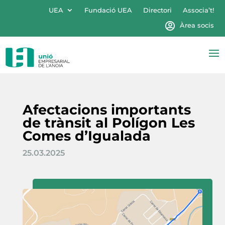
UEA
Fundació UEA
Directori
Associa’t!
Àrea socis
Afectacions importants
de trànsit al Polígon Les
Comes d’Igualada
25.03.2025