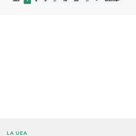
Subscriu-te a la UEA Magazine, publicació
electrònica periòdica amb informació sobre
l’actualitat empresarial de la comarca.
He llegit i accepto la poítica de privacitat
ENVIAR
LA UEA