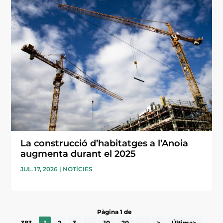
La construcció d’habitatges a l’Anoia
augmenta durant el 2025
JUL. 17, 2026
|
NOTÍCIES
Pàgina 1 de
383
1
2
3
...
10
20
...
>
Última>