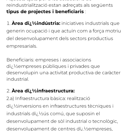
reindustrialització estan adreçats als següents
tipus de projectes i beneficiaris
:
Àrea dï¿½indústria:
iniciatives industrials que
generin ocupació i que actuïn com a força motriu
del desenvolupament dels sectors productius
empresarials.
Beneficiaris: empreses i associacions
dï¿½empreses públiques i privades que
desenvolupin una activitat productiva de caràcter
industrial.
Àrea dï¿½infraestructura:
2.a) Infraestructura bàsica: realització
dï¿½inversions en infraestructures tècniques i
industrials dï¿½ús comú, que suposin el
desenvolupament de sòl industrial o tecnològic,
desenvolupament de centres dï¿½empreses,