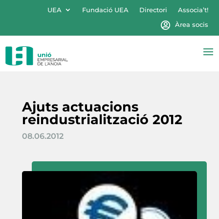
UEA
Fundació UEA
Directori
Associa’t!
Àrea socis
Ajuts actuacions
reindustrialització 2012
08.06.2012