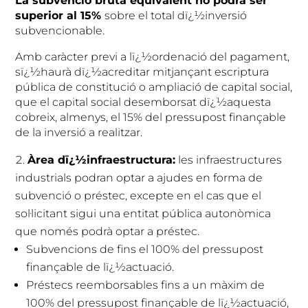
La subvenció bruta equivalent no podrà ser
superior al 15%
sobre el total dï¿½inversió
subvencionable.
Amb caràcter previ a lï¿½ordenació del pagament,
sï¿½haurà dï¿½acreditar mitjançant escriptura
pública de constitució o ampliació de capital social,
que el capital social desemborsat dï¿½aquesta
cobreix, almenys, el 15% del pressupost finançable
de la inversió a realitzar.
Àrea dï¿½infraestructura:
les infraestructures
industrials podran optar a ajudes en forma de
subvenció o préstec, excepte en el cas que el
sol·licitant sigui una entitat pública autonòmica
que només podrà optar a préstec.
Subvencions de fins el 100% del pressupost
finançable de lï¿½actuació.
Préstecs reemborsables fins a un màxim de
100% del pressupost finançable de lï¿½actuació,