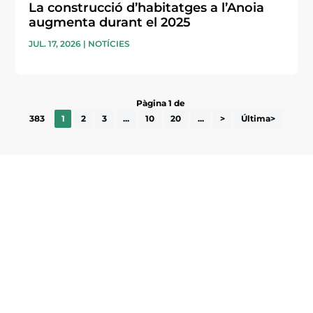
La construcció d’habitatges a l’Anoia
augmenta durant el 2025
JUL. 17, 2026
|
NOTÍCIES
Pàgina 1 de
383
1
2
3
...
10
20
...
>
Última>
Subscriu-te a la UEA Magazine, publicació
electrònica periòdica amb informació sobre
l’actualitat empresarial de la comarca.
He llegit i accepto la poítica de privacitat