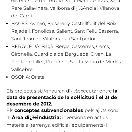
els Prats de Rei, Rubió, Sant Martí de Tous, Sant
Pere Sallavinera, Vallbona dï¿½Anoia i Vilanova
del Camí.
BAGES: Avinyó, Balsareny, Castellfollit del Boix,
Rajadell, Fonollosa, Sallent, Sant Feliu Sasserra,
Sant Joan de Vilatorrada i Santpedor.
BERGUEDÀ: Bagà, Berga, Casserres, Cercs,
Gironella, Guardiola de Berguedà, Olvan, La
Pobla de Lillet, Puig-reig, Santa Maria de Merlès i
Vallcebre.
OSONA: Oristà
Els projectes sï¿½hauran dï¿½executar entre
la
data de presentació de la sol·licitud i el 31 de
desembre de 2012.
Els
conceptes subvencionables
pels ajuts són
:
Àrea dï¿½indústria:
inversions en actius
materials (terrenys, edificis i equipaments) i