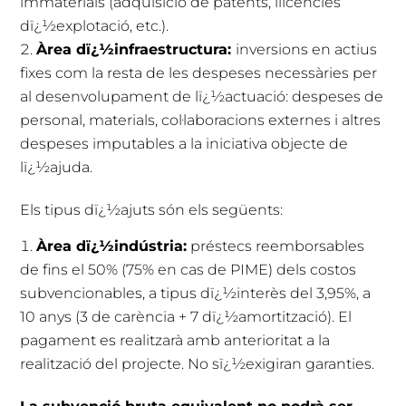
immaterials (adquisició de patents, llicències
dï¿½explotació, etc.).
Àrea dï¿½infraestructura:
inversions en actius
fixes com la resta de les despeses necessàries per
al desenvolupament de lï¿½actuació: despeses de
personal, materials, col·laboracions externes i altres
despeses imputables a la iniciativa objecte de
lï¿½ajuda.
Els tipus dï¿½ajuts són els següents:
Àrea dï¿½indústria:
préstecs reemborsables
de fins el 50% (75% en cas de PIME) dels costos
subvencionables, a tipus dï¿½interès del 3,95%, a
10 anys (3 de carència + 7 dï¿½amortització). El
pagament es realitzarà amb anterioritat a la
realització del projecte. No sï¿½exigiran garanties.