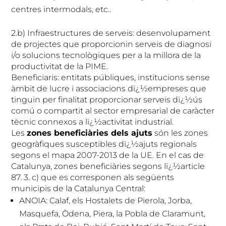
centres intermodals, etc..
2.b) Infraestructures de serveis: desenvolupament
de projectes que proporcionin serveis de diagnosi
i/o solucions tecnològiques per a la millora de la
productivitat de la PIME.
Beneficiaris: entitats públiques, institucions sense
àmbit de lucre i associacions dï¿½empreses que
tinguin per finalitat proporcionar serveis dï¿½ús
comú o compartit al sector empresarial de caràcter
tècnic connexos a lï¿½activitat industrial.
Les
zones beneficiàries dels ajuts
són les zones
geogràfiques susceptibles dï¿½ajuts regionals
segons el mapa 2007-2013 de la UE. En el cas de
Catalunya, zones beneficiàries segons lï¿½article
87. 3. c) que es corresponen als següents
municipis de la Catalunya Central:
ANOIA: Calaf, els Hostalets de Pierola, Jorba,
Masquefa, Òdena, Piera, la Pobla de Claramunt,