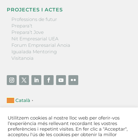
PROJECTES I ACTES
Professions de futur
Prepara’t
Prepara’t Jove
Nit Empresarial UEA
Forum Empresarial Anoia
Igualada Mentoring
Visitanoia
Català
▼
Unió Empresarial de l’Anoia (UEA)
Utilitzem cookies al nostre lloc web per oferir-vos
Ctra. de Manresa, 131, 08700 – Igualada
(Barcelona)
l’experiència més rellevant recordant les vostres
Tel 93 805 22 92
preferències i repetint visites. En fer clic a "Acceptar",
accepteu l'ús de les cookies per obtenir la millor