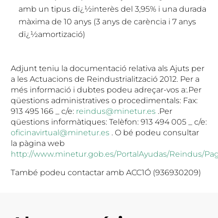
amb un tipus dï¿½interès del 3,95% i una durada
màxima de 10 anys (3 anys de carència i 7 anys
dï¿½amortizació)
Adjunt teniu la documentació relativa als Ajuts per
a les Actuacions de Reindustrialització 2012. Per a
més informació i dubtes podeu adreçar-vos a:.Per
qüestions administratives o procedimentals: Fax:
913 495 166 _ c/e:
reindus@minetur.es
.Per
qüestions informàtiques: Telèfon: 913 494 005 _ c/e:
oficinavirtual@minetur.es
. O bé podeu consultar
la pàgina web
http://www.minetur.gob.es/PortalAyudas/Reindus/Pag
També podeu contactar amb ACC1Ó (936930209)