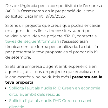
Des de l’Agència per la competitivitat de l’empresa
(ACCIÓ) t’assessoren en la preparació de la teva
sol·licitud. Data límit: 19/09/2023.
Si tens un projecte que creus que podria encaixar
en alguna de les línies i necessites suport per
validar la teva idea de projecte d’R+D, contacta a
través del següent formulari
i t’assessoraran
tècnicament de forma personalitzada. La data límit
per presentar la teva proposta és el proper dia 19
de setembre.
Si ets una empresa o agent amb experiència en
aquests ajuts i tens un projecte que encaixa amb
la convocatòria, no ho dubtis més i
presenta ara la
teva proposta
:
Sol·licita l’ajut als nuclis R+D Green en economia
circular, àmbit dels residus
Sol·licita l’ajut als nuclis R+D Green en canvi
climàtic