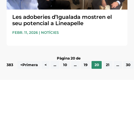
Les adoberies d’Igualada mostren el
seu potencial a Lineapelle
FEBR. 11, 2026
|
NOTÍCIES
Pàgina 20 de
383
<Primera
<
...
10
...
19
20
21
...
30
Subscriu-te a la UEA Magazine, publicació
electrònica periòdica amb informació sobre
l’actualitat empresarial de la comarca.