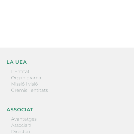
He llegit i accepto la poítica de privacitat
ENVIAR
LA UEA
L’Entitat
Organigrama
Missió i visió
Gremis i entitats
ASSOCIAT
Avantatges
Associa’t!
Directori