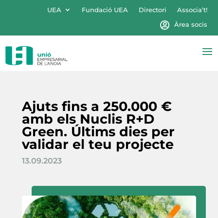
UEA
Fundació UEA
Directori
Associa’t!
Àrea socis
Ajuts fins a 250.000 €
amb els Nuclis R+D
Green. Últims dies per
validar el teu projecte
13.09.2023