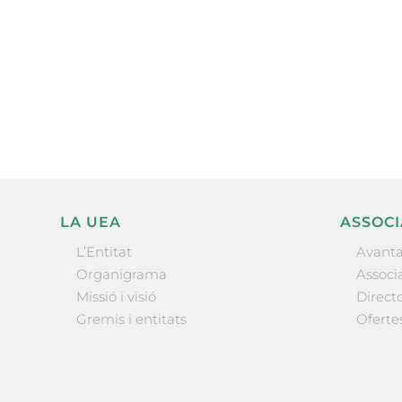
Subscriu-te a la UEA Magazi
electrònica periòdica amb i
l’actualitat empresarial de 
LA UEA
ASSOCI
L’Entitat
Avanta
Organigrama
Associa
Missió i visió
Directo
Gremis i entitats
Oferte