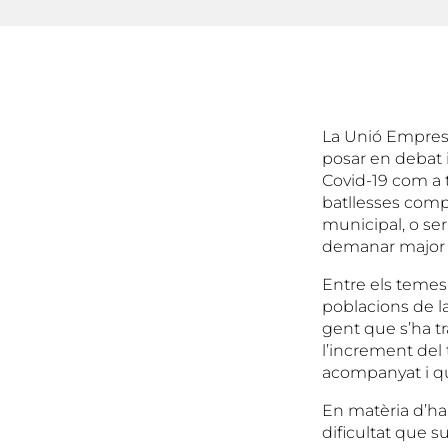
La Unió Empresa
posar en debat 
Covid-19 com a t
batllesses compa
municipal, o ser
demanar major s
Entre els temes
poblacions de l
gent que s’ha t
l’increment del 
acompanyat i qu
En matèria d’ha
dificultat que s