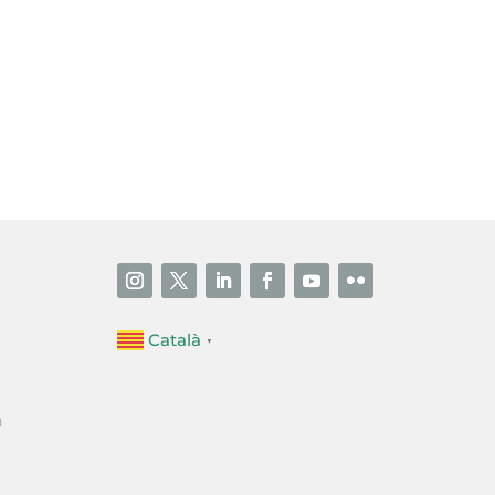
i accepto la poítica de privacitat
ENVIAR
Català
▼
a