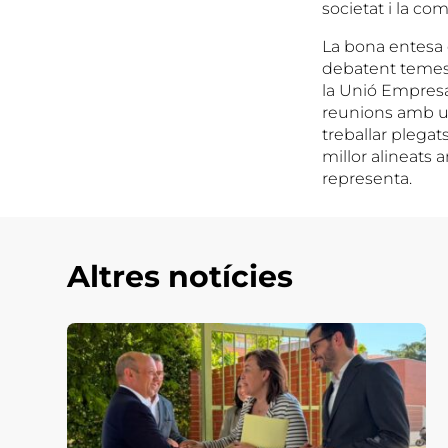
societat i la co
La bona entesa e
debatent temes 
la Unió Empresar
reunions amb un
treballar plegat
millor alineats 
representa.
Altres notícies