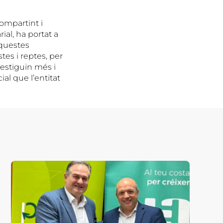
compartint i
al, ha portat a
aquestes
es i reptes, per
 estiguin més i
ial que l’entitat