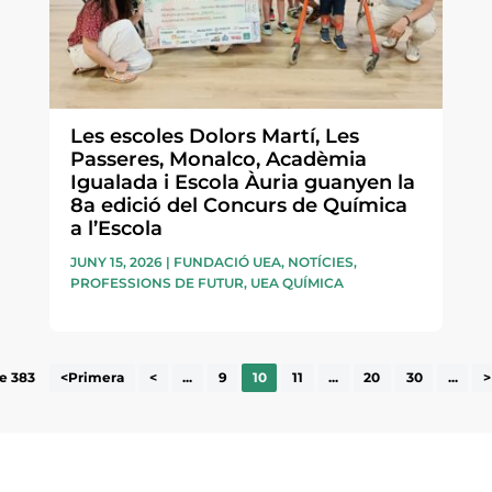
Les escoles Dolors Martí, Les
Passeres, Monalco, Acadèmia
Igualada i Escola Àuria guanyen la
8a edició del Concurs de Química
a l’Escola
JUNY 15, 2026
|
FUNDACIÓ UEA
,
NOTÍCIES
,
PROFESSIONS DE FUTUR
,
UEA QUÍMICA
e 383
<Primera
<
...
9
10
11
...
20
30
...
>