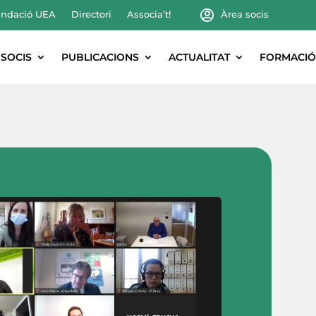
ndació UEA
Directori
Associa’t!
Àrea socis
SOCIS
PUBLICACIONS
ACTUALITAT
FORMACIÓ