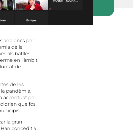
is anoiencs per
èmia de la
s als batlles i
 terme en l’àmbit
oluntat de
ltes de les
 la pandèmia,
ca accentuat per
voldrien que fos
unicipis.
ar la gran
. Han concedit a