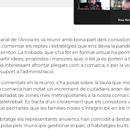
rial de l’Anoia es va reunir amb bona part dels consistor
i comentar els reptes i estratègies que ens deixa la pand
erritori. La trobada, que s’ha fet en format virtual ha permè
rtir idees, propostes i mesures que, o bé ja es porten a
ia interessant afrontar plegats com a comarca, o per la v
uport a l’administració.
 comentats en la reunió, s’ha posat sobre la taula que mo
a comarca han notat un increment de ciutadans arran de
raslladat de zones més metropolitanes a la nostra comar
teletreball. Es tracta d’un creixement que els consistoris 
e permetés que les famílies noves s’integrin bé en els m
bitatge els representants anoiencs han coincidit a destac
uposa pels municipis gestionar el parc d’habitatges buits