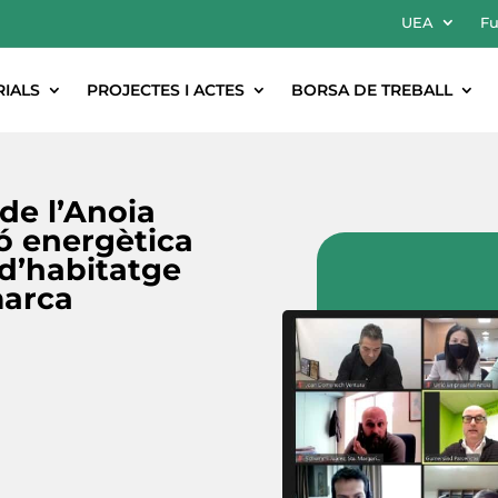
UEA
Fu
RIALS
PROJECTES I ACTES
BORSA DE TREBALL
 de l’Anoia
ó energètica
d’habitatge
marca