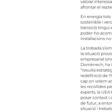
valorar interes
afrontar el repte
En energia tots 
sostenible i ve
transició tingui 
poder-ho acomp
instal·lacions n
La trobada s’em
la situació prov
empresarial sin
Domènech, ha in
“resulta estratè
redefinició de l
cap on volem an
les recollides 
experts, la UEA
posar context i 
de futur, a ento
situació i treba