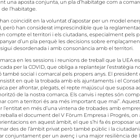
sant una aposta conjunta, un pla d’habitatge com a comar
 de l’habitatge.
han coincidit en la voluntat d’apostar per un model energ
rd, però han considerat imprescindible que la reglamenta
en compte el territori i els ciutadans, especialment pels pa
anyar d’un pla perquè les decisions sobre emplaçament
o sigui desordenada i amb consonància amb el territori.
marca en les sessions i reunions de treball que la UEA es
ocada per la COVID, que obliga a replantejar l’estratègia
ó també social i comarcal pels propers anys. El president
sistit en què la trobada amb els ajuntaments i el Conse
gica per afrontar, plegats, el repte majúscul que suposa 
’horitzó de la nostra comarca. Els canvis i reptes són compa
ar com a territori és ara més important que mai”. Aqueste
per l’entitat en més d’una vintena de trobades amb empres
 treballa el document del V Fòrum Empresa i Progrés, on
orientacions en aquest àmbit, el que s’hi fa és proposar u
mar des de l’àmbit privat però també públic i la ciutadania
llar conjuntament per un avenç i una major resiliència de 