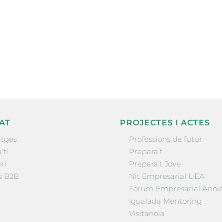
ne, publicació
nformació sobre
la comarca.
He llegit 
AT
PROJECTES I ACTES
tges
Professions de futur
’t!
Prepara’t
ri
Prepara’t Jove
s B2B
Nit Empresarial UEA
Forum Empresarial Anoi
Igualada Mentoring
Visitanoia