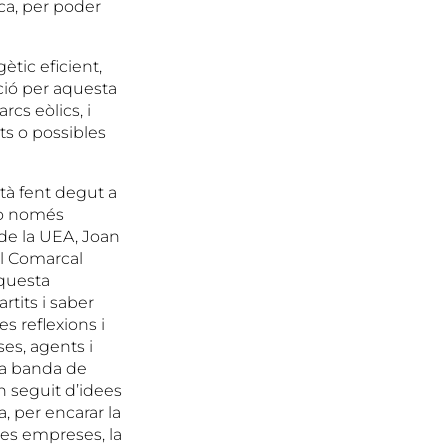
ca, per poder
ètic eficient,
ció per aquesta
rcs eòlics, i
s o possibles
tà fent degut a
 no només
 de la UEA, Joan
ll Comarcal
aquesta
rtits i saber
s reflexions i
es, agents i
 a banda de
n seguit d’idees
, per encarar la
les empreses, la