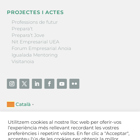
PROJECTES I ACTES
Professions de futur
Prepara’t
Prepara’t Jove
Nit Empresarial UEA
Forum Empresarial Anoia
Igualada Mentoring
Visitanoia
Català
▼
Unió Empresarial de l’Anoia (UEA)
Utilitzem cookies al nostre lloc web per oferir-vos
Ctra. de Manresa, 131, 08700 – Igualada
(Barcelona)
l’experiència més rellevant recordant les vostres
Tel 93 805 22 92
preferències i repetint visites. En fer clic a "Acceptar",
accepteu l'ús de les cookies per obtenir la millor