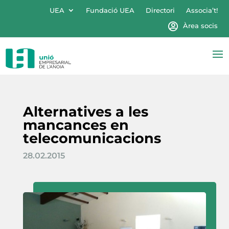
UEA
Fundació UEA
Directori
Associa’t!
Àrea socis
Alternatives a les
mancances en
telecomunicacions
28.02.2015