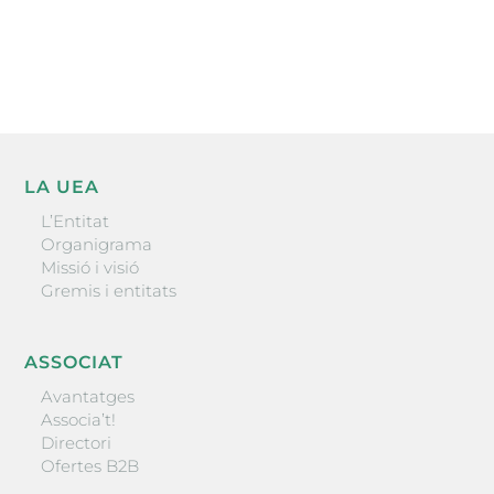
He llegit i accepto la poítica de privacitat
ENVIAR
LA UEA
L’Entitat
Organigrama
Missió i visió
Gremis i entitats
ASSOCIAT
Avantatges
Associa’t!
Directori
Ofertes B2B