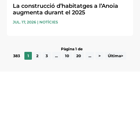
La construcció d’habitatges a l’Anoia
augmenta durant el 2025
JUL. 17, 2026
|
NOTÍCIES
Pàgina 1 de
383
1
2
3
...
10
20
...
>
Última>
Subscriu-te a la UEA Magazine, publicació
electrònica periòdica amb informació sobre
l’actualitat empresarial de la comarca.