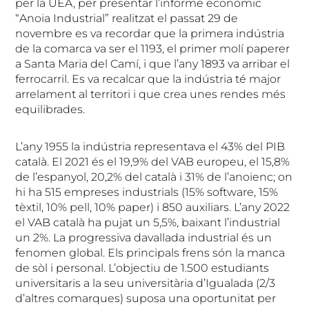
per la UEA, per presentar l’informe econòmic
“Anoia Industrial” realitzat el passat 29 de
novembre es va recordar que la primera indústria
de la comarca va ser el 1193, el primer molí paperer
a Santa Maria del Camí, i que l’any 1893 va arribar el
ferrocarril. Es va recalcar que la indústria té major
arrelament al territori i que crea unes rendes més
equilibrades.
L’any 1955 la indústria representava el 43% del PIB
català. El 2021 és el 19,9% del VAB europeu, el 15,8%
de l’espanyol, 20,2% del català i 31% de l’anoienc; on
hi ha 515 empreses industrials (15% software, 15%
tèxtil, 10% pell, 10% paper) i 850 auxiliars. L’any 2022
el VAB català ha pujat un 5,5%, baixant l’industrial
un 2%. La progressiva davallada industrial és un
fenomen global. Els principals frens són la manca
de sòl i personal. L’objectiu de 1.500 estudiants
universitaris a la seu universitària d’Igualada (2/3
d’altres comarques) suposa una oportunitat per