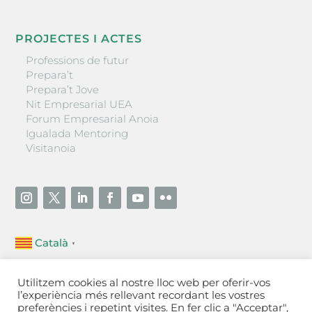
PROJECTES I ACTES
Professions de futur
Prepara’t
Prepara’t Jove
Nit Empresarial UEA
Forum Empresarial Anoia
Igualada Mentoring
Visitanoia
Català
▼
Unió Empresarial de l’Anoia (UEA)
Utilitzem cookies al nostre lloc web per oferir-vos
Ctra. de Manresa, 131, 08700 – Igualada
(Barcelona)
l’experiència més rellevant recordant les vostres
Tel 93 805 22 92
preferències i repetint visites. En fer clic a "Acceptar",