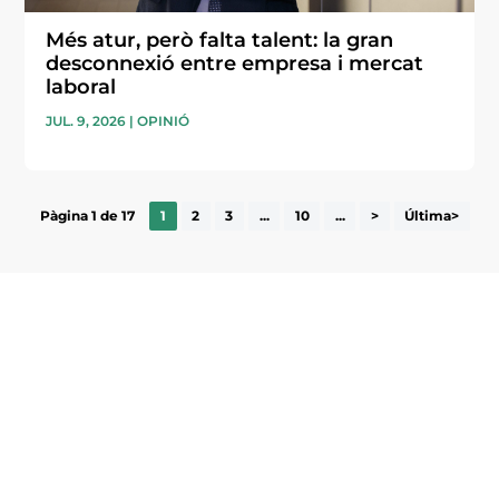
Més atur, però falta talent: la gran
desconnexió entre empresa i mercat
laboral
JUL. 9, 2026
|
OPINIÓ
Pàgina 1 de 17
1
2
3
...
10
...
>
Última>
Subscriu-te a la UEA Magazine, publicació
electrònica periòdica amb informació sobre
l’actualitat empresarial de la comarca.