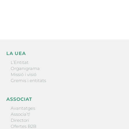
He llegit i accepto la poítica de privacitat
ENVIAR
LA UEA
L’Entitat
Organigrama
Missió i visió
Gremis i entitats
ASSOCIAT
Avantatges
Associa’t!
Directori
Ofertes B2B