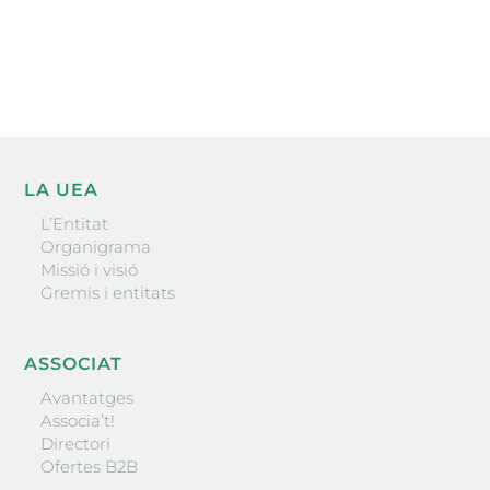
He llegit i accepto la poítica de privacitat
ENVIAR
LA UEA
L’Entitat
Organigrama
Missió i visió
Gremis i entitats
ASSOCIAT
Avantatges
Associa’t!
Directori
Ofertes B2B