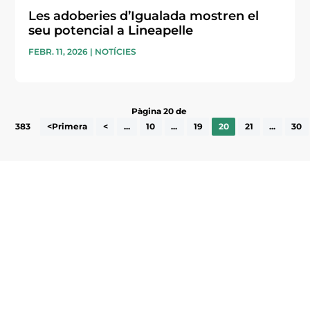
Les adoberies d’Igualada mostren el
seu potencial a Lineapelle
FEBR. 11, 2026
|
NOTÍCIES
Pàgina 20 de
383
<Primera
<
...
10
...
19
20
21
...
30
Subscriu-te a la UEA Magazine, publicació
electrònica periòdica amb informació sobre
l’actualitat empresarial de la comarca.