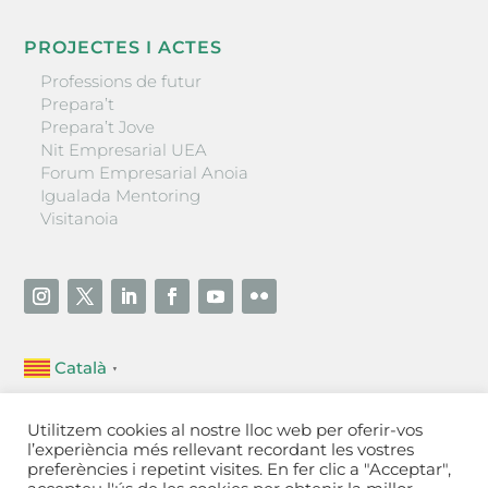
PROJECTES I ACTES
Professions de futur
Prepara’t
Prepara’t Jove
Nit Empresarial UEA
Forum Empresarial Anoia
Igualada Mentoring
Visitanoia
Català
▼
Unió Empresarial de l’Anoia (UEA)
Utilitzem cookies al nostre lloc web per oferir-vos
Ctra. de Manresa, 131, 08700 – Igualada
(Barcelona)
l’experiència més rellevant recordant les vostres
Tel 93 805 22 92
preferències i repetint visites. En fer clic a "Acceptar",