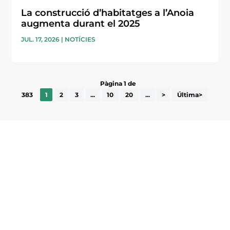
La construcció d’habitatges a l’Anoia
augmenta durant el 2025
JUL. 17, 2026
|
NOTÍCIES
Pàgina 1 de
383
1
2
3
...
10
20
...
>
Última>
Subscriu-te a la UEA Magazine, publicació
electrònica periòdica amb informació sobre
l’actualitat empresarial de la comarca.