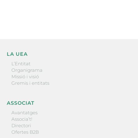
He llegit i accepto la poítica de privacitat
ENVIAR
LA UEA
L’Entitat
Organigrama
Missió i visió
Gremis i entitats
ASSOCIAT
Avantatges
Associa’t!
Directori
Ofertes B2B