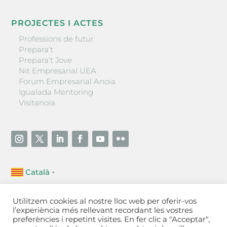
PROJECTES I ACTES
Professions de futur
Prepara’t
Prepara’t Jove
Nit Empresarial UEA
Forum Empresarial Anoia
Igualada Mentoring
Visitanoia
Català
▼
Unió Empresarial de l’Anoia (UEA)
Utilitzem cookies al nostre lloc web per oferir-vos
Ctra. de Manresa, 131, 08700 – Igualada
(Barcelona)
l’experiència més rellevant recordant les vostres
Tel 93 805 22 92
preferències i repetint visites. En fer clic a "Acceptar",