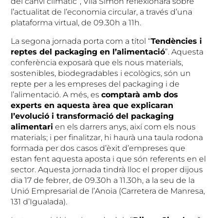
del canvi climàtic”, Vila Simon reflexionarà sobre
l’actualitat de l’economia circular, a través d’una
plataforma virtual, de 09.30h a 11h.
La segona jornada porta com a títol “
Tendències i
reptes del packaging en l’alimentació
”. Aquesta
conferència exposarà que els nous materials,
sostenibles, biodegradables i ecològics, són un
repte per a les empreses del packaging i de
l’alimentació. A més, es
comptarà amb dos
experts en aquesta àrea que explicaran
l’evolució i transformació del packaging
alimentari
en els darrers anys, així com els nous
materials; i per finalitzar, hi haurà una taula rodona
formada per dos casos d’èxit d’empreses que
estan fent aquesta aposta i que són referents en el
sector. Aquesta jornada tindrà lloc el proper dijous
dia 17 de febrer, de 09.30h a 11.30h, a la seu de la
Unió Empresarial de l’Anoia (Carretera de Manresa,
131 d’Igualada).