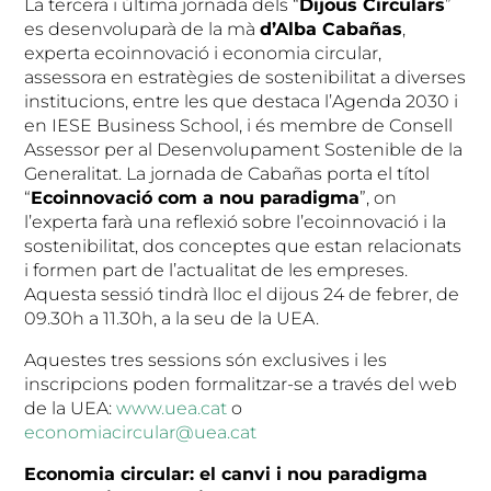
La tercera i última jornada dels “
Dijous Circulars
”
es desenvoluparà de la mà
d’Alba Cabañas
,
experta ecoinnovació i economia circular,
assessora en estratègies de sostenibilitat a diverses
institucions, entre les que destaca l’Agenda 2030 i
en IESE Business School, i és membre de Consell
Assessor per al Desenvolupament Sostenible de la
Generalitat. La jornada de Cabañas porta el títol
“
Ecoinnovació com a nou paradigma
”, on
l’experta farà una reflexió sobre l’ecoinnovació i la
sostenibilitat, dos conceptes que estan relacionats
i formen part de l’actualitat de les empreses.
Aquesta sessió tindrà lloc el dijous 24 de febrer, de
09.30h a 11.30h, a la seu de la UEA.
Aquestes tres sessions són exclusives i les
inscripcions poden formalitzar-se a través del web
de la UEA:
www.uea.cat
o
economiacircular@uea.cat
Economia circular: el canvi i nou paradigma