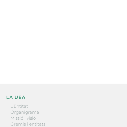
Subscriu-te a la UEA Magazine, publicació
electrònica periòdica amb informació sobre
l’actualitat empresarial de la comarca.
He llegit i accepto la poítica de privacitat
ENVIAR
LA UEA
L’Entitat
Organigrama
Missió i visió
Gremis i entitats