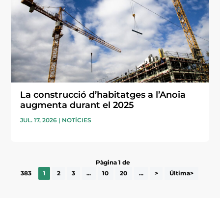
La construcció d’habitatges a l’Anoia
augmenta durant el 2025
JUL. 17, 2026
|
NOTÍCIES
Pàgina 1 de
383
1
2
3
...
10
20
...
>
Última>