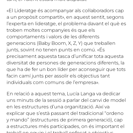
«El Lideratge és acompanyar als col·laboradors cap
a un propòsit compartit», en aquest sentit, segons
l’experta en lideratge, el problema davant el què es
troben moltes companyies és que els
comportaments i valors de les diferents
generacions (Baby Boom, X, Z, Y) que treballen
junts, sovint no tenen punts en comú. «És
precisament aquesta tasca d’unificar tota aquesta
diversitat de persones de generacions diferents, la
que ha de fer un bon líder per aconseguir que tots
facin camí junts per assolir els objectius tant
individuals com comuns de l’empresa».
En relació a aquest tema, Lucía Langa va dedicar
uns minuts de la sessió a parlar del canvi de model
en les estructures d’una organització. Així va
explicar que s’està passant del tradicional “ordeno
y mando” (estructures de primera generació), cap
a estructures més participades, on és important el
treball en equip i el treball enfocat a objectius