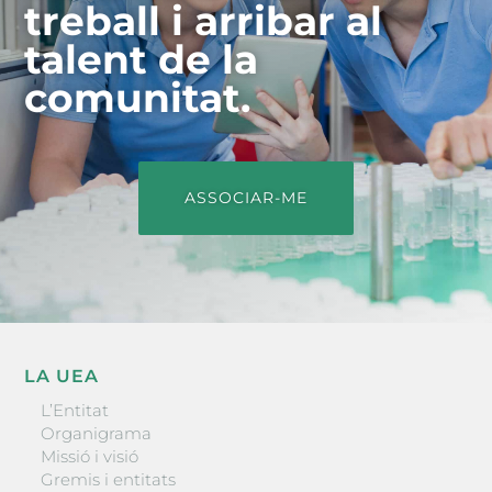
treball i arribar al
talent de la
comunitat.
ASSOCIAR-ME
LA UEA
L’Entitat
Organigrama
Missió i visió
Gremis i entitats