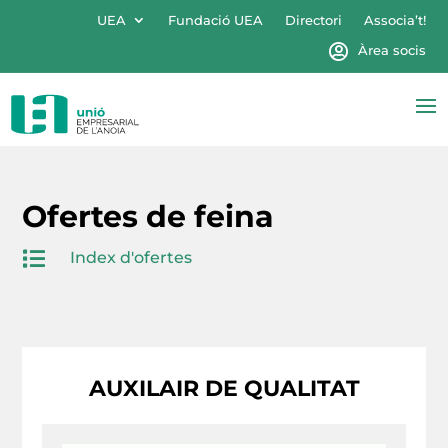
UEA
Fundació UEA
Directori
Associa’t!
Àrea socis
Ofertes de feina

Index d'ofertes
AUXILAIR DE QUALITAT