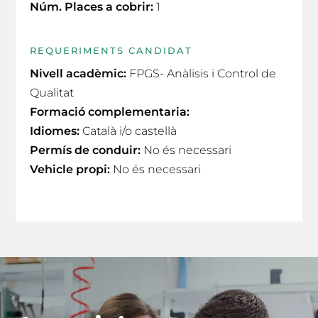
Núm. Places a cobrir:
1
REQUERIMENTS CANDIDAT
Nivell acadèmic:
FPGS- Anàlisis i Control de
Qualitat
Formació complementaria:
Idiomes:
Català i/o castellà
Permís de conduir:
No és necessari
Vehicle propi:
No és necessari