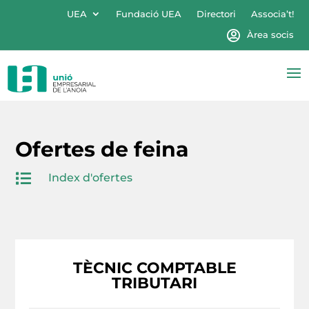
UEA
Fundació UEA
Directori
Associa’t!
Àrea socis
Ofertes de feina

Index d'ofertes
TÈCNIC COMPTABLE
TRIBUTARI