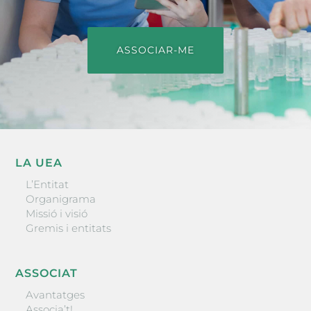
ASSOCIAR-ME
LA UEA
L’Entitat
Organigrama
Missió i visió
Gremis i entitats
ASSOCIAT
Avantatges
Associa’t!