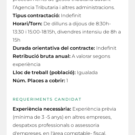
l’Agencia Tributaria i altres administracions.
Tipus contractació:
Indefinit
Horari/Torn:
De dilluns a dijous de 8:30h-
13:30 i 15:00-18:15h, divendres intensiu de 8h a
15h
Durada orientativa del contracte:
Indefinit
Retribució bruta anual:
A valorar segons
experiència
Lloc de treball (població):
Igualada
Núm. Places a cobrir:
1
REQUERIMENTS CANDIDAT
Experiència necessària:
Experiència prèvia
(mínima de 3 -5 anys) en altres empreses,
despatxos professionals o assessoria
d'empreses, en l'àrea comptable- fiscal.