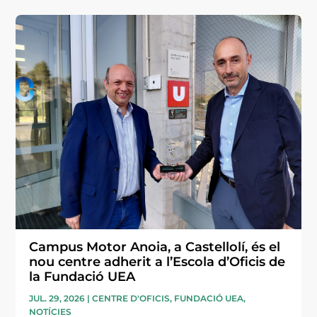
Campus Motor Anoia, a Castellolí, és el
nou centre adherit a l’Escola d’Oficis de
la Fundació UEA
JUL. 29, 2026
|
CENTRE D'OFICIS
,
FUNDACIÓ UEA
,
NOTÍCIES