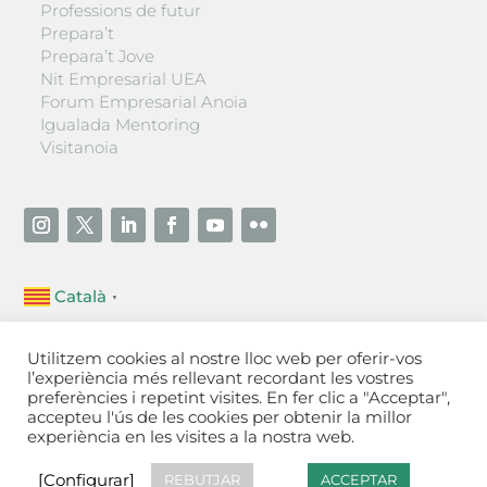
Professions de futur
Prepara’t
Prepara’t Jove
Nit Empresarial UEA
Forum Empresarial Anoia
Igualada Mentoring
Visitanoia
Català
▼
Unió Empresarial de l’Anoia (UEA)
Utilitzem cookies al nostre lloc web per oferir-vos
Ctra. de Manresa, 131, 08700 – Igualada
(Barcelona)
l’experiència més rellevant recordant les vostres
Tel 93 805 22 92
preferències i repetint visites. En fer clic a "Acceptar",
accepteu l'ús de les cookies per obtenir la millor
experiència en les visites a la nostra web.
Contactar
·
Avís legal
·
Política de privacitat
·
Política
de cookies
[Configurar]
[Configurar]
REBUTJAR
ACCEPTAR