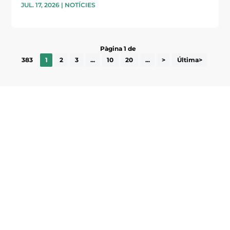
JUL. 17, 2026
|
NOTÍCIES
Pàgina 1 de
383
1
2
3
...
10
20
...
>
Última>
Subscriu-te a la UEA Magazine, publicació
electrònica periòdica amb informació sobre
l’actualitat empresarial de la comarca.
He llegit i accepto la poítica de privacitat
ENVIAR