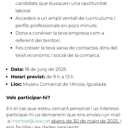
candidats que busquen una oportunitat
laboral.
Accedeix a un ampli ventall de currículums i
perfils professionals en pocs minuts.
Dona a conèixer la teva empresa com a
referent del territori.
Fes créixer la teva xarxa de contactes dins del
teixit econòmic i social de la comarca.
Data:
18 de juny de 2025
Horari previst:
de 9 h a 13 h
Lloc:
Museu Comarcal de l’Anoia, Igualada
Vols participar-hi?
En el cas que esteu cercant personal i us interessi
participar-hi us demanem que ens envieu un mail
a
montse@uea.cat
abans de 30 de maig de 2025
i
ens faciliteu les dades següents: