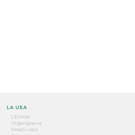
Subscriu-te a la UEA Magazine, publicació
electrònica periòdica amb informació sobre
l’actualitat empresarial de la comarca.
He llegit i accepto la poítica de privacitat
ENVIAR
LA UEA
L’Entitat
Organigrama
Missió i visió