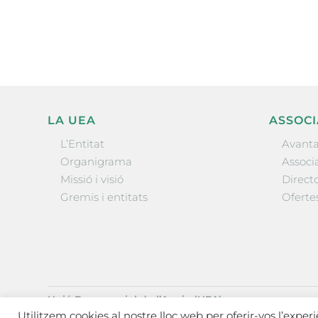
l’actualitat empresarial de 
LA UEA
ASSOCI
L’Entitat
Avanta
Organigrama
Associa
Missió i visió
Directo
Gremis i entitats
Oferte
Unió Empresarial de l’Anoia (UEA)
Ctra. de Manresa, 131, 08700 – Igualada
(Barcelona)
Utilitzem cookies al nostre lloc web per oferir-vos l’exper