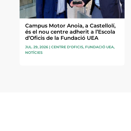
Campus Motor Anoia, a Castellolí,
és el nou centre adherit a l’Escola
d’Oficis de la Fundació UEA
JUL. 29, 2026
|
CENTRE D'OFICIS
,
FUNDACIÓ UEA
,
NOTÍCIES
Subscriu-te a la UEA Magazi
electrònica periòdica amb i