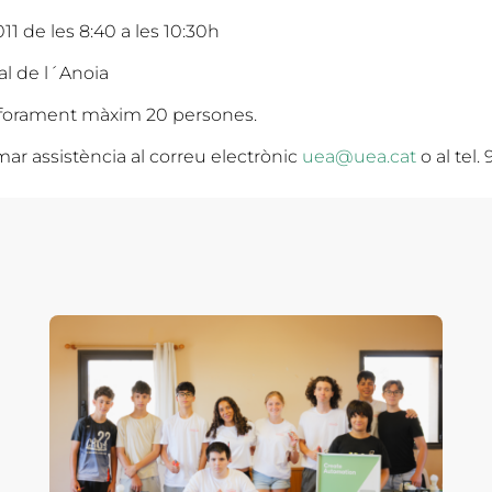
11 de les 8:40 a les 10:30h
l de l´Anoia
 Aforament màxim 20 persones.
ar assistència al correu electrònic
uea@uea.cat
o al tel