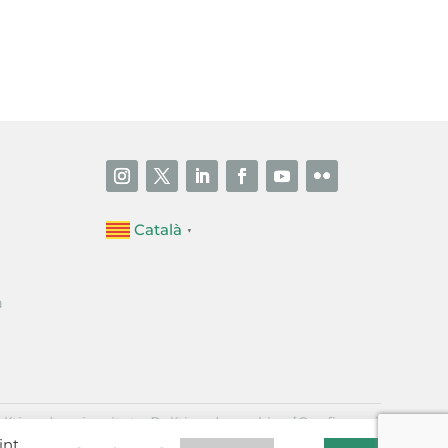
i accepto la poítica de privacitat
ENVIAR
Català
▼
a
·
lítica de privacitat
Política de cookies
[Configurar]
int