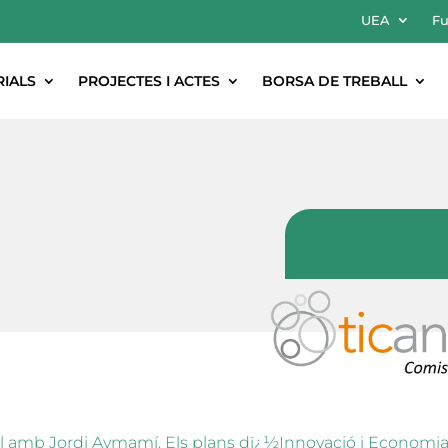
UEA
Fu
RIALS
PROJECTES I ACTES
BORSA DE TREBALL
tal amb Jordi Aymamí. Els plans dï¿½Innovació i Economia