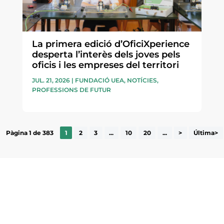
La primera edició d’OficiXperience
desperta l’interès dels joves pels
oficis i les empreses del territori
JUL. 21, 2026
|
FUNDACIÓ UEA
,
NOTÍCIES
,
PROFESSIONS DE FUTUR
Pàgina 1 de 383
1
2
3
...
10
20
...
>
Última>
ne, publicació
nformació sobre