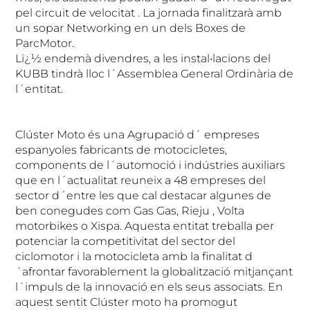
pel circuit de velocitat . La jornada finalitzarà amb
un sopar Networking en un dels Boxes de
ParcMotor.
Lï¿½ endemà divendres, a les instal•lacions del
KUBB tindrà lloc l´Assemblea General Ordinària de
l´entitat.
Clúster Moto és una Agrupació d´ empreses
espanyoles fabricants de motocicletes,
components de l´automoció i indústries auxiliars
que en l´actualitat reuneix a 48 empreses del
sector d´entre les que cal destacar algunes de
ben conegudes com Gas Gas, Rieju , Volta
motorbikes o Xispa. Aquesta entitat treballa per
potenciar la competitivitat del sector del
ciclomotor i la motocicleta amb la finalitat d
´afrontar favorablement la globalització mitjançant
l´impuls de la innovació en els seus associats. En
aquest sentit Clúster moto ha promogut