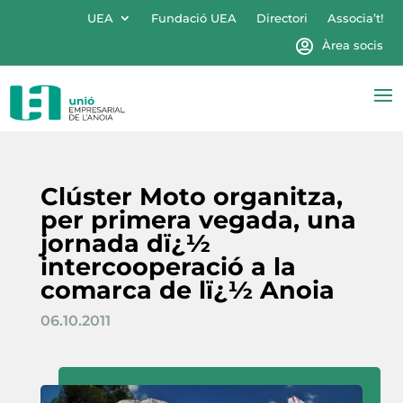
UEA
Fundació UEA
Directori
Associa’t!
Àrea socis
Clúster Moto organitza,
per primera vegada, una
jornada dï¿½
intercooperació a la
comarca de lï¿½ Anoia
06.10.2011