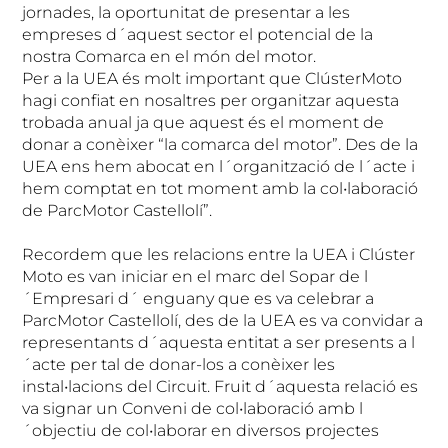
jornades, la oportunitat de presentar a les
empreses d´aquest sector el potencial de la
nostra Comarca en el món del motor.
Per a la UEA és molt important que ClústerMoto
hagi confiat en nosaltres per organitzar aquesta
trobada anual ja que aquest és el moment de
donar a conèixer “la comarca del motor”. Des de la
UEA ens hem abocat en l´organització de l´acte i
hem comptat en tot moment amb la col•laboració
de ParcMotor Castellolí”.
Recordem que les relacions entre la UEA i Clúster
Moto es van iniciar en el marc del Sopar de l
´Empresari d´ enguany que es va celebrar a
ParcMotor Castellolí, des de la UEA es va convidar a
representants d´aquesta entitat a ser presents a l
´acte per tal de donar-los a conèixer les
instal•lacions del Circuit. Fruit d´aquesta relació es
va signar un Conveni de col•laboració amb l
´objectiu de col•laborar en diversos projectes