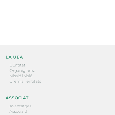
He llegit i accepto la poítica de privacitat
ENVIAR
LA UEA
L’Entitat
Organigrama
Missió i visió
Gremis i entitats
ASSOCIAT
Avantatges
Associa’t!