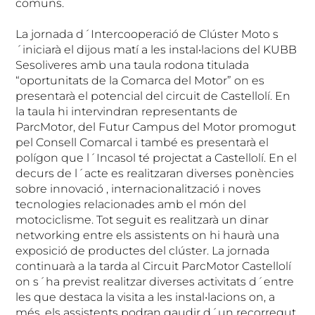
comuns.
La jornada d´Intercooperació de Clúster Moto s
´iniciarà el dijous matí a les instal•lacions del KUBB
Sesoliveres amb una taula rodona titulada
“oportunitats de la Comarca del Motor” on es
presentarà el potencial del circuit de Castellolí. En
la taula hi intervindran representants de
ParcMotor, del Futur Campus del Motor promogut
pel Consell Comarcal i també es presentarà el
polígon que l´Incasol té projectat a Castellolí. En el
decurs de l´acte es realitzaran diverses ponències
sobre innovació , internacionalització i noves
tecnologies relacionades amb el món del
motociclisme. Tot seguit es realitzarà un dinar
networking entre els assistents on hi haurà una
exposició de productes del clúster. La jornada
continuarà a la tarda al Circuit ParcMotor Castellolí
on s´ha previst realitzar diverses activitats d´entre
les que destaca la visita a les instal•lacions on, a
més, els assistents podran gaudir d´un recorregut