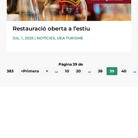
Restauració oberta a l’estiu
JUL. 1, 2025
|
NOTÍCIES
,
UEA TURISME
Pàgina 39 de
383
<Primera
<
...
10
20
...
38
39
40
...
Subscriu-te a la UEA Magazine, publicació
electrònica periòdica amb informació sobre
l’actualitat empresarial de la comarca.