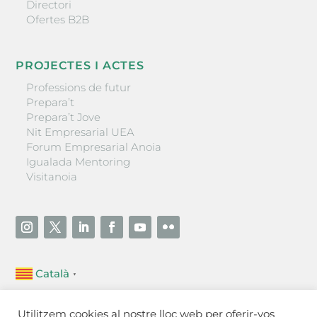
Directori
Ofertes B2B
PROJECTES I ACTES
Professions de futur
Prepara’t
Prepara’t Jove
Nit Empresarial UEA
Forum Empresarial Anoia
Igualada Mentoring
Visitanoia
Català
▼
Unió Empresarial de l’Anoia (UEA)
Utilitzem cookies al nostre lloc web per oferir-vos