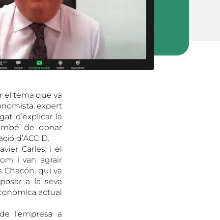
r el tema que va
conomista, expert
gat d’explicar la
 també de donar
ació d’ACCID.
ier Carles, i el
om i van agrair
s Chacón, qui va
 posar a la seva
 econòmica actual
de l’empresa a