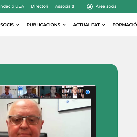
ndació UEA
Directori
Associa’t!
Àrea socis
SOCIS
PUBLICACIONS
ACTUALITAT
FORMACIÓ