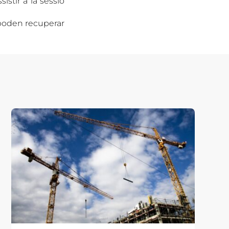
stir a la sessió
 poden recuperar