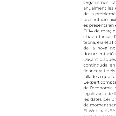
Organismes ofi
anualment les e
de la problemàt
presentació, aix
es presentaran e
El 14 de març es
s’havia tancat 
teoria, era el 3
de la nova nor
documentació 
Davant d’aques
continguda en 
financera i del
fallades i que t
L’expert comptab
de l’economia, e
legalització de 
les dates per p
de moment semb
El WebinarUEA v