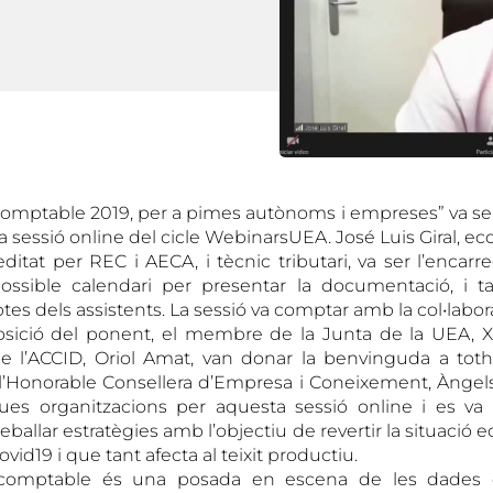
omptable 2019, per a pimes autònoms i empreses” va se
 sessió online del cicle WebinarsUEA. José Luis Giral, e
tat per REC i AECA, i tècnic tributari, va ser l’encarre
possible calendari per presentar la documentació, i
tes dels assistents. La sessió va comptar amb la col•labor
sició del ponent, el membre de la Junta de la UEA, Xav
de l’ACCID, Oriol Amat, van donar la benvinguda a toth
e l’Honorable Consellera d’Empresa i Coneixement, Àngel
 dues organitzacions per aquesta sessió online i es va
reballar estratègies amb l’objectiu de revertir la situació
vid19 i que tant afecta al teixit productiu.
comptable és una posada en escena de les dades 