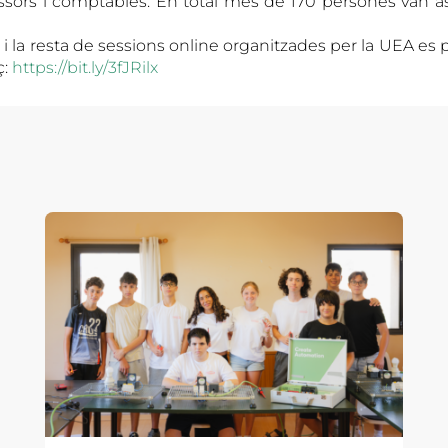
sors i comptables. En total més de 170 persones van assi
i la resta de sessions online organitzades per la UEA es
ç:
https://bit.ly/3fJRilx