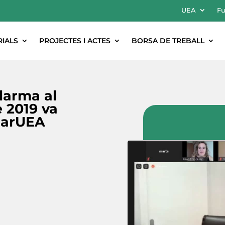
UEA
Fu
RIALS
PROJECTES I ACTES
BORSA DE TREBALL
larma al
 2019 va
narUEA