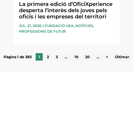
La primera edició d’OficiXperience
desperta l’interès dels joves pels
oficis i les empreses del territori
JUL. 21, 2026
|
FUNDACIÓ UEA
,
NOTÍCIES
,
PROFESSIONS DE FUTUR
Pàgina 1 de 383
1
2
3
...
10
20
...
>
Última>
ne, publicació
nformació sobre
la comarca.
He llegit 