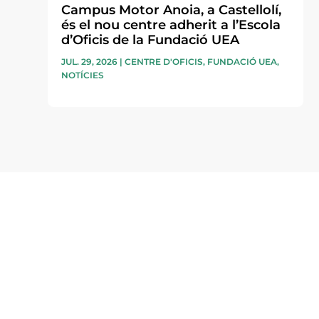
Campus Motor Anoia, a Castellolí,
és el nou centre adherit a l’Escola
d’Oficis de la Fundació UEA
JUL. 29, 2026
|
CENTRE D'OFICIS
,
FUNDACIÓ UEA
,
NOTÍCIES
Subscriu-te a la UEA Magazi
electrònica periòdica amb i
l’actualitat empresarial de 