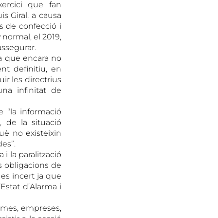
xercici que fan
s Giral, a causa
s de confecció i
 normal, el 2019,
assegurar.
ica que encara no
nt definitiu, en
ir les directrius
na infinitat de
 “la informació
 de la situació
uè no existeixin
des”.
i la paralització
es obligacions de
 es incert ja que
Estat d’Alarma i
pimes, empreses,