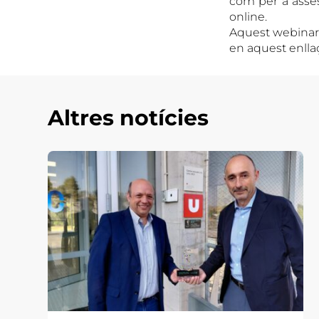
com per a asses
online.
Aquest webinar 
en aquest enlla
Altres notícies