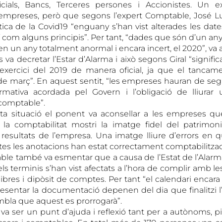
cials, Bancs, Terceres persones i Accionistes. Un e
mpreses, però que segons l’expert Comptable, José Lui
ica de la Covid19 “enguany s’han vist alterades les date
í com alguns principis”. Per tant, “dades que són d’un any
n un any totalment anormal i encara incert, el 2020”, va 
 va decretar l’Estar d’Alarma i això segons Giral “signif
l’exercici del 2019 de manera oficial, ja que el tancame
1 de març”. En aquest sentit, “les empreses hauran de segu
mativa acordada pel Govern i l’obligació de lliurar u
comptable”.
ta situació el ponent va aconsellar a les empreses que
la comptabilitat mostri la imatge fidel del patrimoni,
s resultats de l’empresa. Una imatge lliure d’errors en q
otes les anotacions han estat correctament comptabilitza
le també va esmentar que a causa de l’Estat de l’Alarma 
ls terminis s’han vist afectats a l’hora de complir amb l
llibres i dipòsit de comptes. Per tant “el calendari encara
resentar la documentació depenen del dia que finalitzi l’
la que aquest es prorrogarà”.
a ser un punt d’ajuda i reflexió tant per a autònoms, 