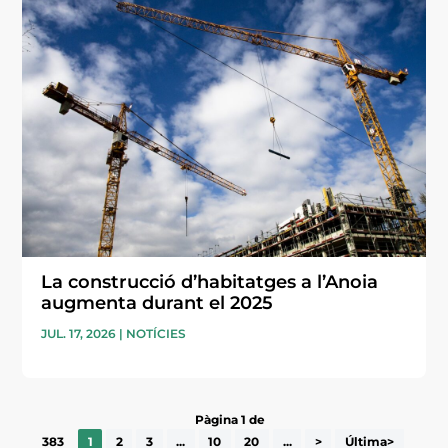
La construcció d’habitatges a l’Anoia
augmenta durant el 2025
JUL. 17, 2026
|
NOTÍCIES
Pàgina 1 de
383
1
2
3
...
10
20
...
>
Última>