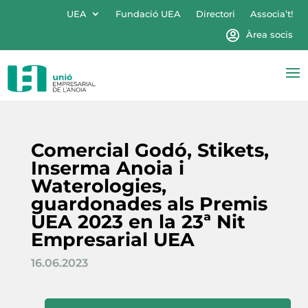
UEA
Fundació UEA
Directori
Associa’t!
Àrea socis
Comercial Godó, Stikets,
Inserma Anoia i
Waterologies,
guardonades als Premis
UEA 2023 en la 23ª Nit
Empresarial UEA
16.06.2023