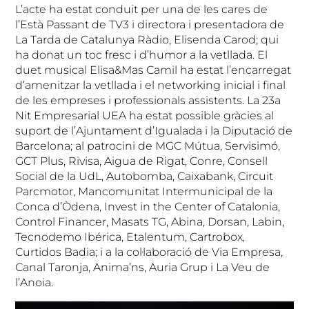
L’acte ha estat conduit per una de les cares de
l’Està Passant de TV3 i directora i presentadora de
La Tarda de Catalunya Ràdio, Elisenda Carod; qui
ha donat un toc fresc i d’humor a la vetllada. El
duet musical Elisa&Mas Camil ha estat l’encarregat
d’amenitzar la vetllada i el networking inicial i final
de les empreses i professionals assistents. La 23a
Nit Empresarial UEA ha estat possible gràcies al
suport de l’Ajuntament d’Igualada i la Diputació de
Barcelona; al patrocini de MGC Mútua, Servisimó,
GCT Plus, Rivisa, Aigua de Rigat, Conre, Consell
Social de la UdL, Autobomba, Caixabank, Circuit
Parcmotor, Mancomunitat Intermunicipal de la
Conca d’Òdena, Invest in the Center of Catalonia,
Control Financer, Masats TG, Abina, Dorsan, Labin,
Tecnodemo Ibérica, Etalentum, Cartrobox,
Curtidos Badia; i a la col·laboració de Via Empresa,
Canal Taronja, Anima’ns, Auria Grup i La Veu de
l’Anoia.