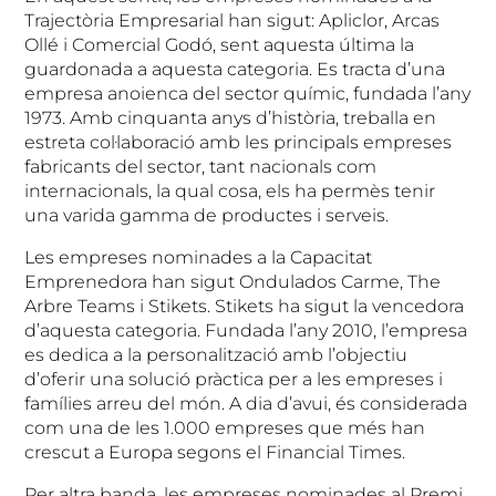
Trajectòria Empresarial han sigut: Apliclor, Arcas
Ollé i Comercial Godó, sent aquesta última la
guardonada a aquesta categoria. Es tracta d’una
empresa anoienca del sector químic, fundada l’any
1973. Amb cinquanta anys d’història, treballa en
estreta col·laboració amb les principals empreses
fabricants del sector, tant nacionals com
internacionals, la qual cosa, els ha permès tenir
una varida gamma de productes i serveis.
Les empreses nominades a la Capacitat
Emprenedora han sigut Ondulados Carme, The
Arbre Teams i Stikets. Stikets ha sigut la vencedora
d’aquesta categoria. Fundada l’any 2010, l’empresa
es dedica a la personalització amb l’objectiu
d’oferir una solució pràctica per a les empreses i
famílies arreu del món. A dia d’avui, és considerada
com una de les 1.000 empreses que més han
crescut a Europa segons el Financial Times.
Per altra banda, les empreses nominades al Premi