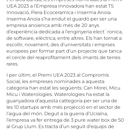
UEA 2023 a l’Empresa Innovadora han estat TS
Innovació, Piera Ecoceramica i Inserma Anoia.
Inserma Anoia s’ha endut el guardó per ser una
empresa anoienca amb més de 20 anys
d’experiència dedicada a l’enginyeria elect`ronica,
de software, elèctrica, entre altres. Els han tornat a
escollir, novament, des d’universitats i emprses
europees per formar part d’un projecte que tanca
el cercle del reaprofitament dels imants de terres
rares.
I per últim, el Premi UEA 2023 al Compromís
Social, les empreses nominades a aquesta
categoria han estat les següents: Can Morei, Micu
Micu i Waterologies. Waterologies ha estat la
guanyadora d’aquesta cattegoria per ser una de
les 10 startups amb més projecció en el sector de
l’aigua del món. Degut a la guerra d’Ucraïna,
l’empresa va fer entrega de 3 pure water box de 50
al Grup Llum. Es tracta d’un seguit d’equips de