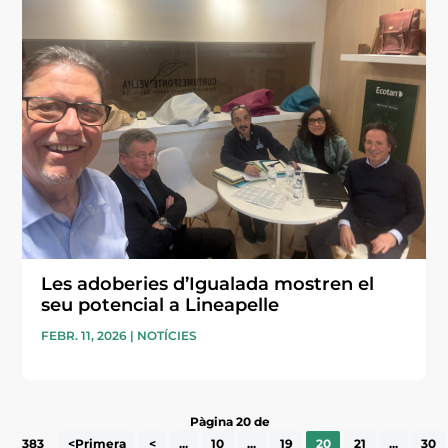
Les adoberies d’Igualada mostren el
seu potencial a Lineapelle
FEBR. 11, 2026
|
NOTÍCIES
Pàgina 20 de
383
<Primera
<
...
10
...
19
20
21
...
30