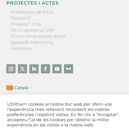
PROJECTES I ACTES
Professions de futur
Prepara’t
Prepara’t Jove
Nit Empresarial UEA
Forum Empresarial Anoia
Igualada Mentoring
Visitanoia
Català
▼
Unió Empresarial de l’Anoia (UEA)
Utilitzem cookies al nostre lloc web per oferir-vos
Ctra. de Manresa, 131, 08700 – Igualada
(Barcelona)
l’experiència més rellevant recordant les vostres
Tel 93 805 22 92
preferències i repetint visites. En fer clic a "Acceptar",
accepteu l'ús de les cookies per obtenir la millor
experiència en les visites a la nostra web.
Contactar
·
Avís legal
·
Política de privacitat
·
Política