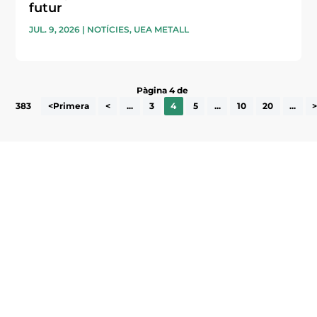
futur
JUL. 9, 2026
|
NOTÍCIES
,
UEA METALL
Pàgina 4 de
383
<Primera
<
...
3
4
5
...
10
20
...
Subscriu-te a la UEA Magazine, publicació
electrònica periòdica amb informació sobre
l’actualitat empresarial de la comarca.
He llegit i accepto la poítica de privacitat