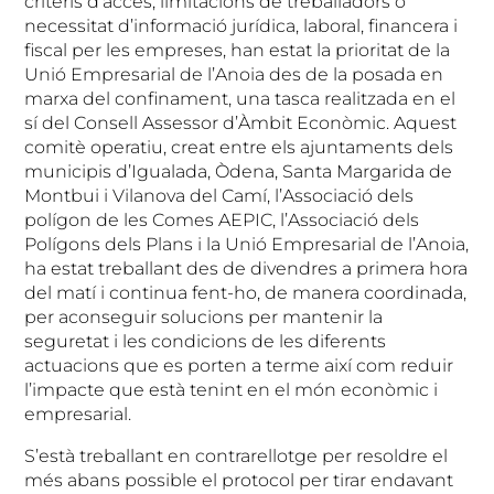
criteris d’accés, limitacions de treballadors o
necessitat d’informació jurídica, laboral, financera i
fiscal per les empreses, han estat la prioritat de la
Unió Empresarial de l’Anoia des de la posada en
marxa del confinament, una tasca realitzada en el
sí del Consell Assessor d’Àmbit Econòmic. Aquest
comitè operatiu, creat entre els ajuntaments dels
municipis d’Igualada, Òdena, Santa Margarida de
Montbui i Vilanova del Camí, l’Associació dels
polígon de les Comes AEPIC, l’Associació dels
Polígons dels Plans i la Unió Empresarial de l’Anoia,
ha estat treballant des de divendres a primera hora
del matí i continua fent-ho, de manera coordinada,
per aconseguir solucions per mantenir la
seguretat i les condicions de les diferents
actuacions que es porten a terme així com reduir
l’impacte que està tenint en el món econòmic i
empresarial.
S’està treballant en contrarellotge per resoldre el
més abans possible el protocol per tirar endavant