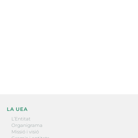
Subscriu-te a la UEA Magazine, publicació
electrònica periòdica amb informació sobre
l’actualitat empresarial de la comarca.
He llegit i accepto la poítica de privacitat
ENVIAR
LA UEA
L’Entitat
Organigrama
Missió i visió