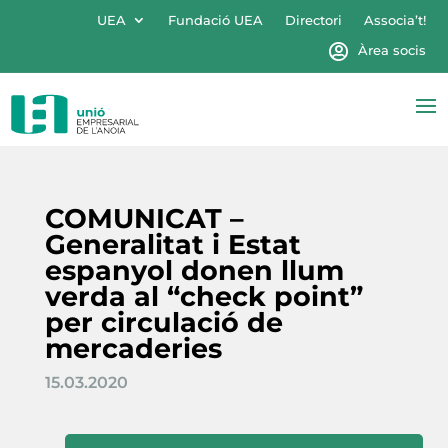
UEA
Fundació UEA
Directori
Associa’t!
Àrea socis
COMUNICAT –
Generalitat i Estat
espanyol donen llum
verda al “check point”
per circulació de
mercaderies
15.03.2020