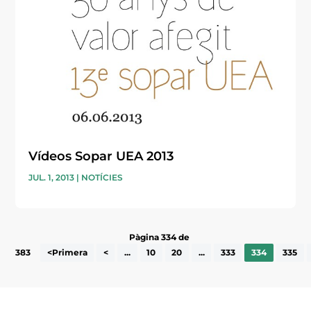
Vídeos Sopar UEA 2013
JUL. 1, 2013
|
NOTÍCIES
Pàgina 334 de
383
<Primera
<
...
10
20
...
333
334
335