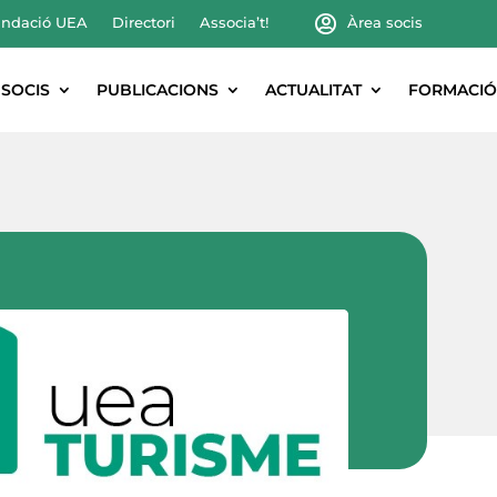
ndació UEA
Directori
Associa’t!
Àrea socis
SOCIS
PUBLICACIONS
ACTUALITAT
FORMACIÓ