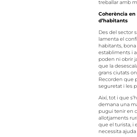
treballar amb mo
Coherència en
d’habitants
Des del sector 
lamenta el conf
habitants, bona p
establiments i a
poden ni obrir 
que la desescala
grans ciutats on
Recorden que p
seguretat i les 
Així, tot i que s
demana una majo
pugui tenir en 
allotjaments rur
que el turista, 
necessita ajuda p