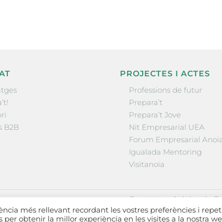
AT
PROJECTES I ACTES
tges
Professions de futur
’t!
Prepara’t
ri
Prepara’t Jove
s B2B
Nit Empresarial UEA
Forum Empresarial Anoi
Igualada Mentoring
Visitanoia
·
·
Contactar
Avís legal
Po
iència més rellevant recordant les vostres preferències i repet
es per obtenir la millor experiència en les visites a la nostra we