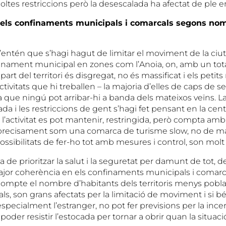
ltes restriccions però la desescalada ha afectat de ple e
 els confinaments municipals i comarcals segons no
s’entén que s’hagi hagut de limitar el moviment de la ciu
inament municipal en zones com l’Anoia, on, amb un tot
art del territori és disgregat, no és massificat i els petits
ctivitats que hi treballen – la majoria d’elles de caps de 
ja que ningú pot arribar-hi a banda dels mateixos veïns. 
da i les restriccions de gent s’hagi fet pensant en la centr
 l’activitat es pot mantenir, restringida, però compta amb
recisament som una comarca de turisme slow, no de mas
possibilitats de fer-ho tot amb mesures i control, son molt
’ha de prioritzar la salut i la seguretat per damunt de tot, d
r coherència en els confinaments municipals i comarca
compte el nombre d’habitants dels territoris menys poblat
als, son grans afectats per la limitació de moviment i si 
i especialment l’estranger, no pot fer previsions per la inc
oder resistir l’estocada per tornar a obrir quan la situació