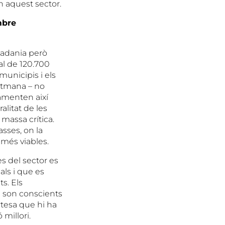
n aquest sector.
mbre
tadania però
al de 120.700
 municipis i els
setmana – no
Lamenten així
alitat de les
 massa crítica.
ses, on la
 més viables.
es del sector es
ls i que es
s. Els
bé son conscients
ertesa que hi ha
 millori.