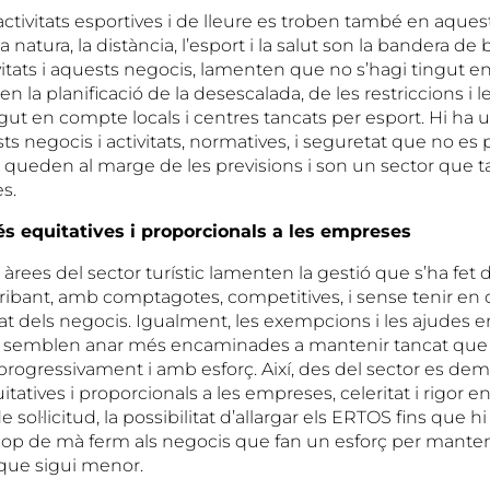
es activitats esportives i de lleure es troben també en aques
la natura, la distància, l’esport i la salut son la bandera de
vitats i aquests negocis, lamenten que no s’hagi tingut 
en la planificació de la desescalada, de les restriccions i l
gut en compte locals i centres tancats per esport. Hi ha 
ts negocis i activitats, normatives, i seguretat que no es
queden al marge de les previsions i son un sector que
s.
s equitatives i proporcionals a les empreses
 àrees del sector turístic lamenten la gestió que s’ha fet 
ribant, amb comptagotes, competitives, i sense tenir en
tat dels negocis. Igualment, les exempcions i les ajudes en
al semblen anar més encaminades a mantenir tancat que 
 progressivament i amb esforç. Així, des del sector es d
tatives i proporcionals a les empreses, celeritat i rigor en
sol·licitud, la possibilitat d’allargar els ERTOS fins que h
n cop de mà ferm als negocis que fan un esforç per mantenir
 que sigui menor.