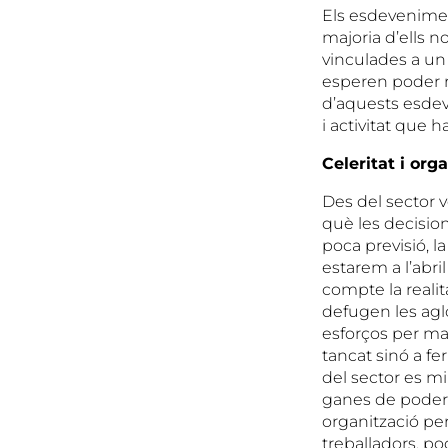
Els esdevenimen
majoria d’ells n
vinculades a un 
esperen poder r
d’aquests esdeve
i activitat que 
Celeritat i org
Des del sector 
què les decisio
poca previsió, 
estarem a l’abri
compte la realit
defugen les agl
esforços per man
tancat sinó a fe
del sector es m
ganes de poder r
organització per
treballadors, p