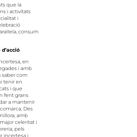
ts que la
s i activitats
alitat i
elebració
aral·lela, consum
 d’acció
ncertesa, en
tzegades i amb
na saber com
i tenir en
cats i que
n fent grans
udar a mantenir
a comarca, Des
millora, amb
ajor celeritat i
reria, pels
 incertesa i