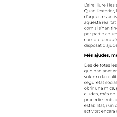
L’aire lliure i l
Quan l’exterior, 
d’aquestes acti
aquesta realitat 
com si s’han tin
per part d’aques
compte perquè 
disposat d’ajude
Més ajudes, mé
Des de totes les
que han anat ar
volum o la reali
seguretat soci
obrir una mica,
ajudes, més equi
procediments de 
estabilitat, i u
activitat encara