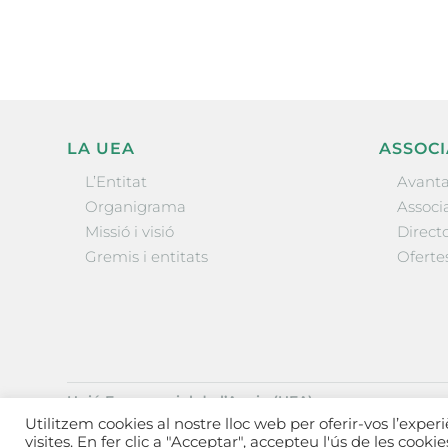
LA UEA
ASSOCI
L’Entitat
Avanta
Organigrama
Associa
Missió i visió
Directo
Gremis i entitats
Oferte
Unió Empresarial de l’Anoia (UEA)
Ctra. de Manresa, 131, 08700 – Igualada
(Barcelona)
Utilitzem cookies al nostre lloc web per oferir-vos l’exper
Tel 93 805 22 92
visites. En fer clic a "Acceptar", accepteu l'ús de les cooki