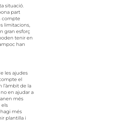
ta situació.
 bona part
en compte
es limitacions,
un gran esforç
 poden tenir en
 tampoc han
de les ajudes
 compte el
 l’àmbit de la
no en ajudar a
emanen més
 els
i hagi més
 plantilla i