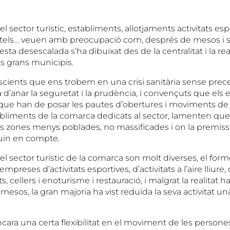
sector turístic, establiments, allotjaments activitats espor
, hotels… veuen amb preocupació com, després de mesos i
sta desescalada s’ha dibuixat des de la centralitat i la rea
es grans municipis.
ients que ens trobem en una crisi sanitària sense prec
 d’anar la seguretat i la prudència, i convençuts que els
 que han de posar les pautes d’obertures i moviments de
liments de la comarca dedicats al sector, lamenten que l
les zones menys poblades, no massificades i on la premiss
guin en compte.
l sector turístic de la comarca son molt diverses, el for
, empreses d’activitats esportives, d’activitats a l’aire lliure
 cellers i enoturisme i restauració, i malgrat la realitat ha
mesos, la gran majoria ha vist reduïda la seva activitat un
ncara una certa flexibilitat en el moviment de les persone