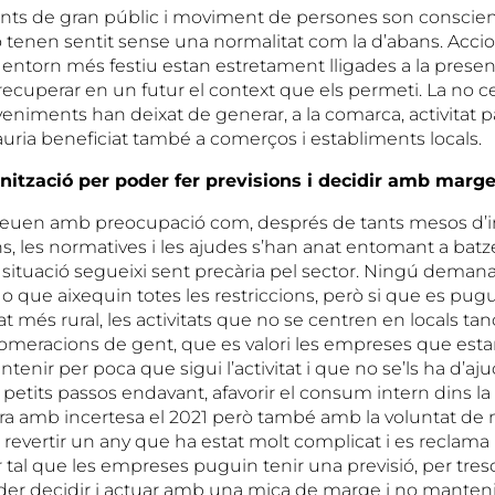
ts de gran públic i moviment de persones son conscien
o tenen sentit sense una normalitat com la d’abans. Accion
entorn més festiu estan estretament lligades a la presenci
ecuperar en un futur el context que els permeti. La no c
niments han deixat de generar, a la comarca, activitat p
hauria beneficiat també a comerços i establiments locals.
anització per poder fer previsions i decidir amb marge
veuen amb preocupació com, després de tants mesos d’i
ns, les normatives i les ajudes s’han anat entomant a ba
la situació segueixi sent precària pel sector. Ningú dema
l o que aixequin totes les restriccions, però si que es pugu
at més rural, les activitats que no se centren en locals tan
omeracions de gent, que es valori les empreses que esta
tenir per poca que sigui l’activitat i que no se’ls ha d’aj
r petits passos endavant, afavorir el consum intern dins l
ira amb incertesa el 2021 però també amb la voluntat de 
evertir un any que ha estat molt complicat i es reclama m
 tal que les empreses puguin tenir una previsió, per treso
oder decidir i actuar amb una mica de marge i no mantenir