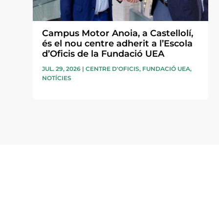
Campus Motor Anoia, a Castellolí,
és el nou centre adherit a l’Escola
d’Oficis de la Fundació UEA
JUL. 29, 2026
|
CENTRE D'OFICIS
,
FUNDACIÓ UEA
,
NOTÍCIES
Subscriu-te a la UEA Magazi
electrònica periòdica amb i
l’actualitat empresarial de 