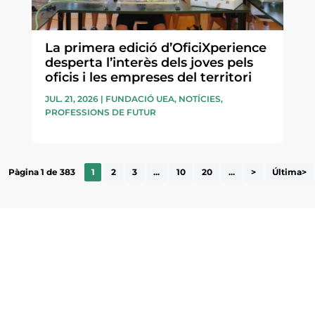
La primera edició d’OficiXperience
desperta l’interès dels joves pels
oficis i les empreses del territori
JUL. 21, 2026
|
FUNDACIÓ UEA
,
NOTÍCIES
,
PROFESSIONS DE FUTUR
Pàgina 1 de 383
1
2
3
...
10
20
...
>
Última>
ne, publicació
nformació sobre
la comarca.
He llegit 