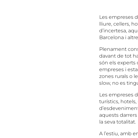
Les empreses del 
lliure, cellers
d’incertesa, aque
Barcelona i altr
Plenament consc
davant de tot ha
són els experts
empreses i estab
zones rurals o 
slow, no es tin
Les empreses de
turístics, hotels
d’esdeveniments,
aquests darrers 
la seva totalitat.
A l’estiu, amb e