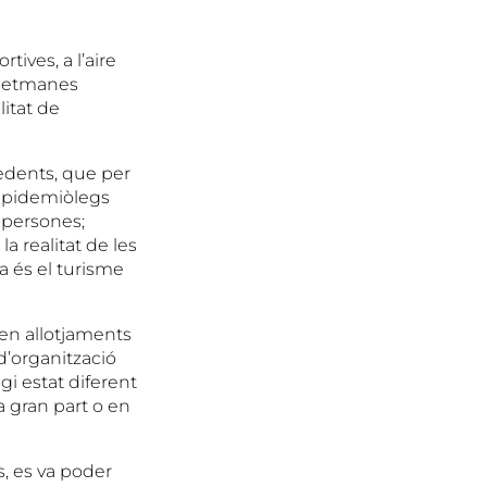
tives, a l’aire
 setmanes
litat de
edents, que per
 epidemiòlegs
 persones;
a realitat de les
a és el turisme
men allotjaments
, d’organització
gi estat diferent
a gran part o en
s, es va poder