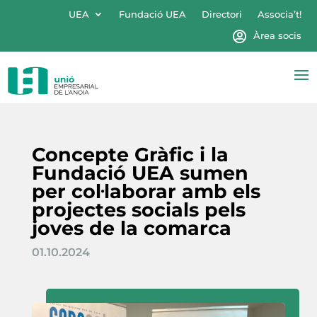
UEA
Fundació UEA
Directori
Associa’t!
Àrea socis
Concepte Gràfic i la
Fundació UEA sumen
per col·laborar amb els
projectes socials pels
joves de la comarca
01.10.2024