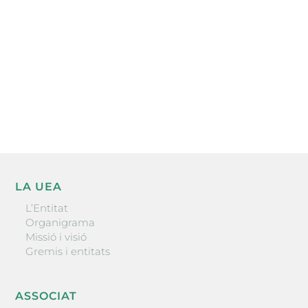
He llegit i accepto la poítica de privacitat
ENVIAR
LA UEA
L’Entitat
Organigrama
Missió i visió
Gremis i entitats
ASSOCIAT