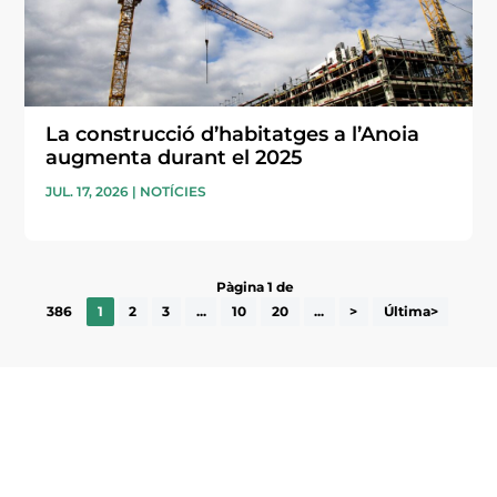
La construcció d’habitatges a l’Anoia
augmenta durant el 2025
JUL. 17, 2026
|
NOTÍCIES
Pàgina 1 de
386
1
2
3
...
10
20
...
>
Última>
Subscriu-te a la UEA Magazine, publicació
electrònica periòdica amb informació sobre
l’actualitat empresarial de la comarca.