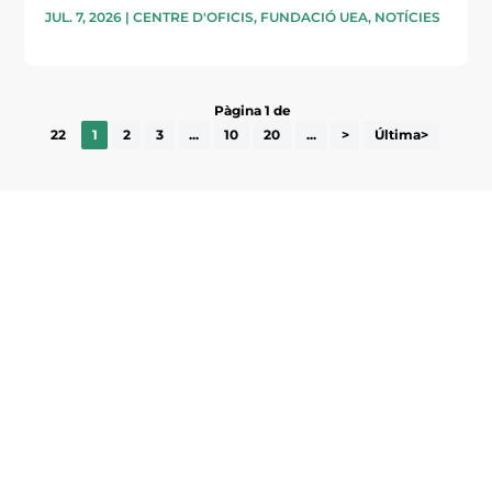
JUL. 7, 2026
|
CENTRE D'OFICIS
,
FUNDACIÓ UEA
,
NOTÍCIES
Pàgina 1 de
22
1
2
3
...
10
20
...
>
Última>
Subscriu-te a la UEA Magazine, publicació
electrònica periòdica amb informació sobre
l’actualitat empresarial de la comarca.
He llegit i accepto la poítica de privacitat
ENVIAR