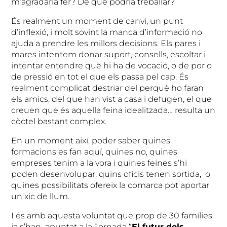
m’agradaria fer? De què podria treballar?
És realment un moment de canvi, un punt
d’inflexió, i molt sovint la manca d’informació no
ajuda a prendre les millors decisions. Els pares i
mares intentem donar suport, consells, escoltar i
intentar entendre què hi ha de vocació, o de por o
de pressió en tot el que els passa pel cap. És
realment complicat destriar del perquè ho faran
els amics, del que han vist a casa i defugen, el que
creuen que és aquella feina idealitzada… resulta un
còctel bastant complex.
En un moment així, poder saber quines
formacions es fan aquí, quines no, quines
empreses tenim a la vora i quines feines s’hi
poden desenvolupar, quins oficis tenen sortida, o
quines possibilitats ofereix la comarca pot aportar
un xic de llum.
I és amb aquesta voluntat que prop de 30 famílies
ja s’han apuntat a la Jornada “
El futur dels