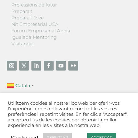
Professions de futur
Prepara’t
Prepara’t Jove
Nit Empresarial UEA
Forum Empresarial Anoia
Igualada Mentoring
Visitanoia
Català
▼
Unió Empresarial de l’Anoia (UEA)
Utilitzem cookies al nostre lloc web per oferir-vos
Ctra. de Manresa, 131, 08700 – Igualada
(Barcelona)
l’experiència més rellevant recordant les vostres
Tel 93 805 22 92
preferències i repetint visites. En fer clic a "Acceptar",
accepteu l'ús de les cookies per obtenir la millor
experiència en les visites a la nostra web.
Contactar
·
Avís legal
·
Política de privacitat
·
Política
de cookies
[Configurar]
[Configurar]
REBUTJAR
ACCEPTAR