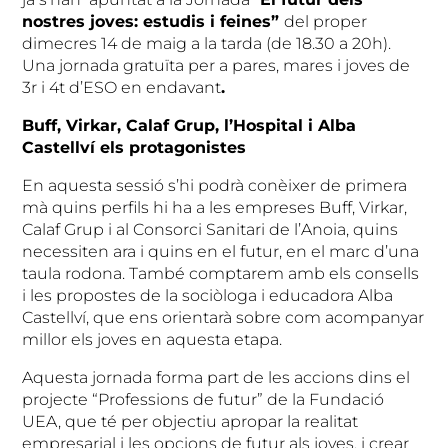
nostres joves: estudis i feines”
del proper
dimecres 14 de maig a la tarda (de 18.30 a 20h).
Una jornada gratuïta per a pares, mares i joves de
3r i 4t d’ESO en endavant
.
Buff, Virkar, Calaf Grup, l’Hospital i Alba
Castellví els protagonistes
En aquesta sessió s’hi podrà conèixer de primera
mà quins perfils hi ha a les empreses Buff, Virkar,
Calaf Grup i al Consorci Sanitari de l’Anoia, quins
necessiten ara i quins en el futur, en el marc d’una
taula rodona. També comptarem amb els consells
i les propostes de la sociòloga i educadora Alba
Castellví, que ens orientarà sobre com acompanyar
millor els joves en aquesta etapa.
Aquesta jornada forma part de les accions dins el
projecte “Professions de futur” de la Fundació
UEA, que té per objectiu apropar la realitat
empresarial i les opcions de futur als joves, i crear