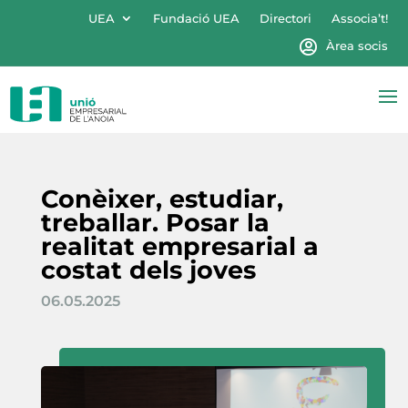
UEA
Fundació UEA
Directori
Associa’t!
Àrea socis
Conèixer, estudiar,
treballar. Posar la
realitat empresarial a
costat dels joves
06.05.2025