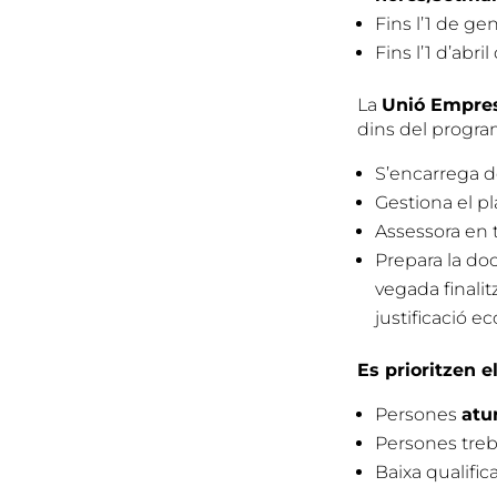
Fins l’1 de g
Fins l’1 d’abr
La
Unió Empres
dins del progr
S’encarrega de
Gestiona el p
Assessora en 
Prepara la doc
vegada finali
justificació 
Es prioritzen e
Persones
atu
Persones treb
Baixa qualifi