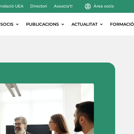
ndació UEA
Directori
Associa’t!
Àrea socis
SOCIS
PUBLICACIONS
ACTUALITAT
FORMACIÓ