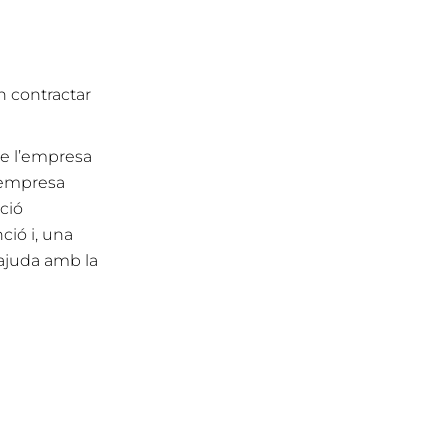
 contractar
de l’empresa
l’empresa
ció
ció i, una
 ajuda amb la