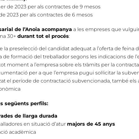
ener de 2023 per als contractes de 9 mesos
il de 2023 per als contractes de 6 mesos
arial de l’Anoia acompanya
a les empreses que vulguin
ama 30+
durant tot el procés
:
 la preselecció del candidat adequat a l’oferta de feina 
la de formació del treballador segons les indicacions de 
tot moment a l’empresa sobre els tràmits per la contracta
umentació per a que l’empresa pugui sol·licitar la subven
tzat el període de contractació subvencionada, també els
econòmica
ls següents perfils:
rades de llarga durada
alladores en situació d’atur
majors de 45 anys
cació acadèmica