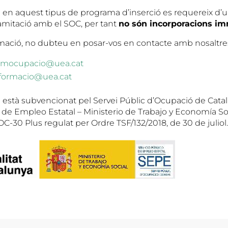
n aquest tipus de programa d’inserció es requereix d’
tramitació amb el SOC, per tant
no són incorporacions im
mació, no dubteu en posar-vos en contacte amb nosaltre
emocupacio@uea.cat
formacio@uea.cat
 està subvencionat pel Servei Públic d’Ocupació de Catal
o de Empleo Estatal – Ministerio de Trabajo y Economía So
-30 Plus regulat per Ordre TSF/132/2018, de 30 de juliol.