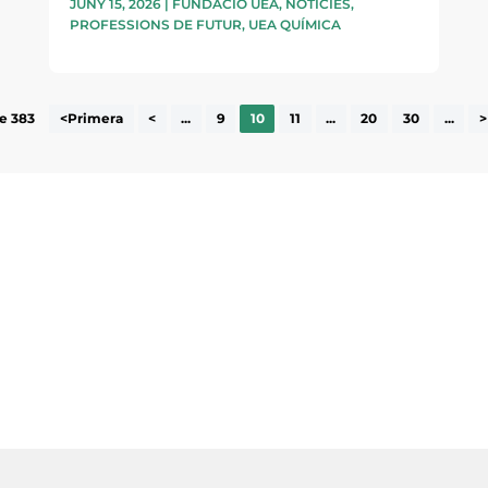
JUNY 15, 2026
|
FUNDACIÓ UEA
,
NOTÍCIES
,
PROFESSIONS DE FUTUR
,
UEA QUÍMICA
e 383
<Primera
<
...
9
10
11
...
20
30
...
>
ne, publicació
nformació sobre
la comarca.
He llegit 