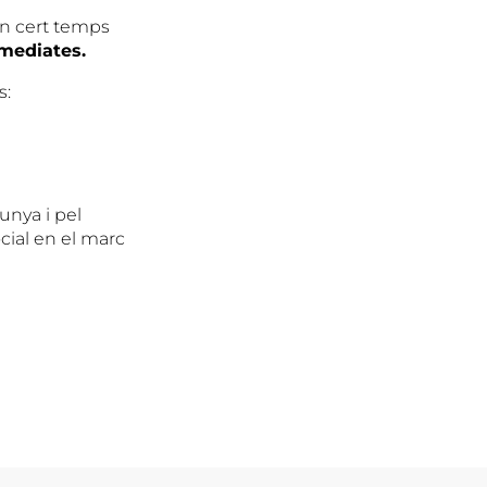
un cert temps
mediates.
s:
unya i pel
cial en el marc