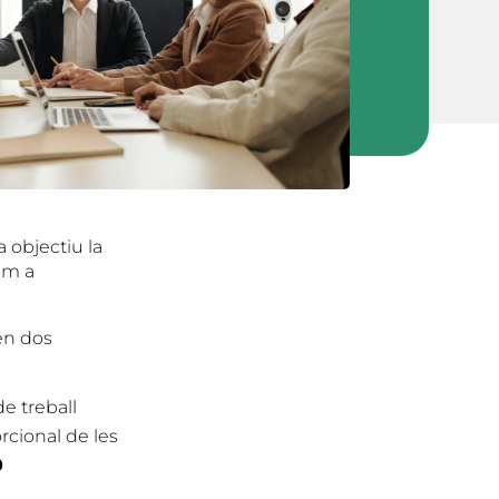
 objectiu la
om a
en dos
de treball
rcional de les
0