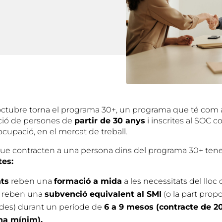
d’octubre torna el programa 30+, un programa que té com a
rció de persones de
partir de 30 anys
i inscrites al SOC c
upació, en el mercat de treball.
ue contracten a una persona dins del programa 30+ ten
tes:
nts
reben una
formació a mida
a les necessitats del lloc 
reben una
subvenció equivalent al SMI
(o la part propo
ades) durant un període de
6 a 9 mesos (contracte de 2
na mínim).