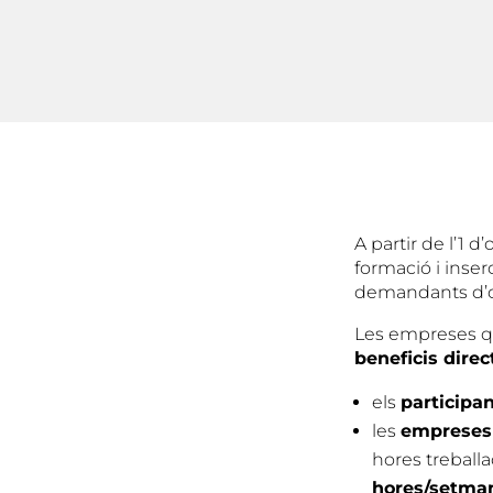
A partir de l’1 
formació i inse
demandants d’oc
Les empreses q
beneficis direc
els
participa
les
empreses
hores treball
hores/setma