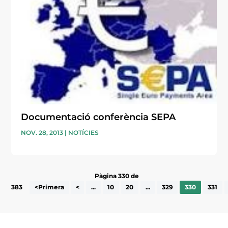
Documentació conferència SEPA
NOV. 28, 2013
|
NOTÍCIES
Pàgina 330 de
383
<Primera
<
...
10
20
...
329
330
331