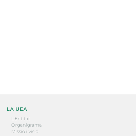
Subscriu-te a la UEA Magazine, publicació
electrònica periòdica amb informació sobre
l’actualitat empresarial de la comarca.
He llegit i accepto la poítica de privacitat
ENVIAR
LA UEA
L’Entitat
Organigrama
Missió i visió