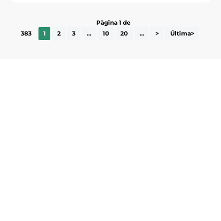
Pàgina 1 de
383
1
2
3
...
10
20
...
>
Última>
Subscriu-te a la UEA Magazine, publicació
electrònica periòdica amb informació sobre
l’actualitat empresarial de la comarca.
He llegit i accepto la poítica de privacitat
ENVIAR