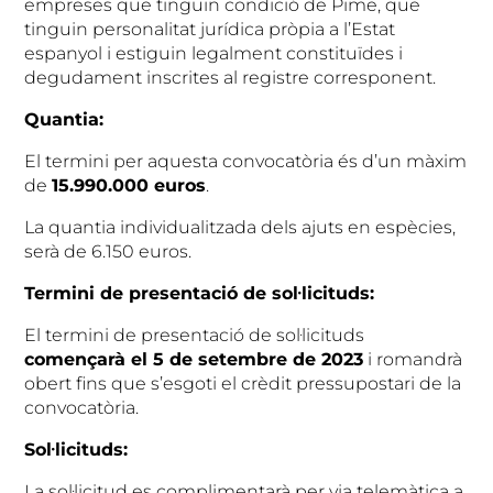
empreses que tinguin condició de Pime, que
tinguin personalitat jurídica pròpia a l’Estat
espanyol i estiguin legalment constituïdes i
degudament inscrites al registre corresponent.
Quantia:
El termini per aquesta convocatòria és d’un màxim
de
15.990.000 euros
.
La quantia individualitzada dels ajuts en espècies,
serà de 6.150 euros.
Termini de presentació de sol·licituds:
El termini de presentació de sol·licituds
començarà el 5 de setembre de 2023
i romandrà
obert fins que s’esgoti el crèdit pressupostari de la
convocatòria.
Sol·licituds:
La sol·licitud es complimentarà per via telemàtica a