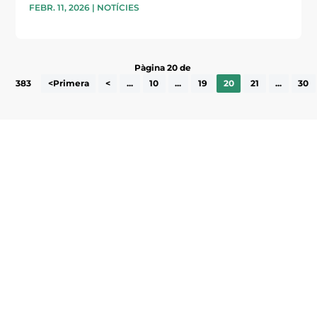
FEBR. 11, 2026
|
NOTÍCIES
Pàgina 20 de
383
<Primera
<
...
10
...
19
20
21
...
30
Subscriu-te a la UEA Magazine, publicació
electrònica periòdica amb informació sobre
l’actualitat empresarial de la comarca.
He llegit i accepto la poítica de privacitat
ENVIAR