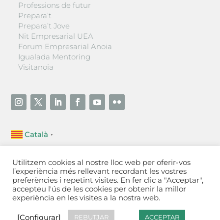
Professions de futur
Prepara’t
Prepara’t Jove
Nit Empresarial UEA
Forum Empresarial Anoia
Igualada Mentoring
Visitanoia
Català
▼
Unió Empresarial de l’Anoia (UEA)
Utilitzem cookies al nostre lloc web per oferir-vos
Ctra. de Manresa, 131, 08700 – Igualada
(Barcelona)
l’experiència més rellevant recordant les vostres
Tel 93 805 22 92
preferències i repetint visites. En fer clic a "Acceptar",
accepteu l'ús de les cookies per obtenir la millor
experiència en les visites a la nostra web.
Contactar
·
Avís legal
·
Política de privacitat
·
Política
de cookies
[Configurar]
[Configurar]
REBUTJAR
ACCEPTAR