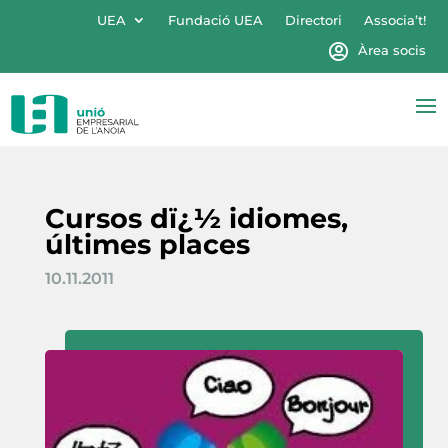
UEA
Fundació UEA
Directori
Associa’t!
Àrea socis
Cursos dï¿½ idiomes,
últimes places
10.11.2011