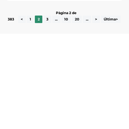
Pàgina 2 de
383
<
1
2
3
...
10
20
...
>
Última>
Subscriu-te a la UEA Magazine, publicació
electrònica periòdica amb informació sobre
l’actualitat empresarial de la comarca.
He llegit i accepto la poítica de privacitat
ENVIAR