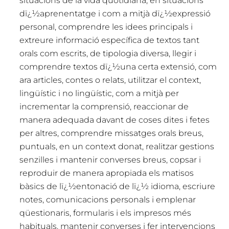
situacions de la vida quotidiana, en situacions
dï¿½aprenentatge i com a mitjà dï¿½expressió
personal, comprendre les idees principals i
extreure informació específica de textos tant
orals com escrits, de tipologia diversa, llegir i
comprendre textos dï¿½una certa extensió, com
ara articles, contes o relats, utilitzar el context,
lingüístic i no lingüístic, com a mitjà per
incrementar la comprensió, reaccionar de
manera adequada davant de coses dites i fetes
per altres, comprendre missatges orals breus,
puntuals, en un context donat, realitzar gestions
senzilles i mantenir converses breus, copsar i
reproduir de manera apropiada els matisos
bàsics de lï¿½entonació de lï¿½ idioma, escriure
notes, comunicacions personals i emplenar
qüestionaris, formularis i els impresos més
habituals, mantenir converses i fer intervencions