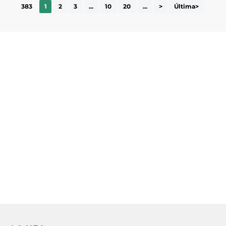
383
1
2
3
...
10
20
...
>
Última>
Subscriu-te a la UEA Magazine, publicació
electrònica periòdica amb informació sobre
l’actualitat empresarial de la comarca.
He llegit i accepto la poítica de privacitat
ENVIAR