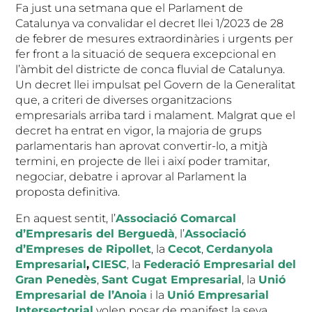
Fa just una setmana que el Parlament de
Catalunya va convalidar el decret llei 1/2023 de 28
de febrer de mesures extraordinàries i urgents per
fer front a la situació de sequera excepcional en
l’àmbit del districte de conca fluvial de Catalunya.
Un decret llei impulsat pel Govern de la Generalitat
que, a criteri de diverses organitzacions
empresarials arriba tard i malament. Malgrat que el
decret ha entrat en vigor, la majoria de grups
parlamentaris han aprovat convertir-lo, a mitjà
termini, en projecte de llei i així poder tramitar,
negociar, debatre i aprovar al Parlament la
proposta definitiva.
En aquest sentit, l’
Associació Comarcal
d’Empresaris del Berguedà
, l’
Associació
d’Empreses de Ripollet
, la
Cecot
,
Cerdanyola
Empresarial
,
CIESC
, la
Federació Empresarial del
Gran Penedès
,
Sant Cugat Empresarial
, la
Unió
Empresarial de l’Anoia
i la
Unió Empresarial
Intersectorial
volen posar de manifest la seva