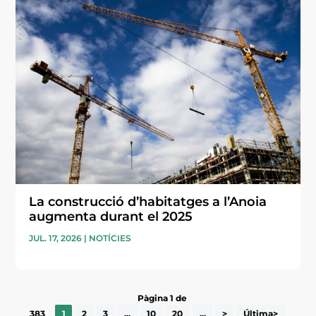
La construcció d’habitatges a l’Anoia
augmenta durant el 2025
JUL. 17, 2026
|
NOTÍCIES
Pàgina 1 de
383
1
2
3
...
10
20
...
>
Última>