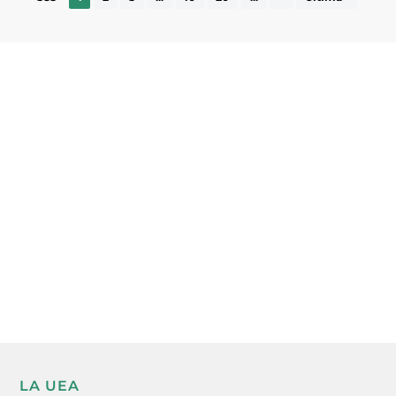
Subscriu-te a la UEA Magazine, publicació
electrònica periòdica amb informació sobre
l’actualitat empresarial de la comarca.
He llegit i accepto la poítica de privacitat
ENVIAR
LA UEA