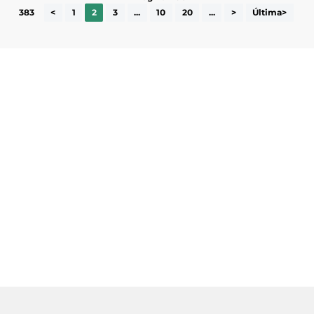
383
<
1
2
3
...
10
20
...
>
Última>
Subscriu-te a la UEA Magazine, publicació
electrònica periòdica amb informació sobre
l’actualitat empresarial de la comarca.
He llegit i accepto la poítica de privacitat
ENVIAR