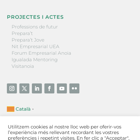
PROJECTES I ACTES
Professions de futur
Prepara’t
Prepara’t Jove
Nit Empresarial UEA
Forum Empresarial Anoia
Igualada Mentoring
Visitanoia
Català
▼
Unió Empresarial de l’Anoia (UEA)
Utilitzem cookies al nostre lloc web per oferir-vos
Ctra. de Manresa, 131, 08700 – Igualada
(Barcelona)
l’experiència més rellevant recordant les vostres
Tel 93 805 22 92
preferències i repetint visites. En fer clic a "Acceptar",