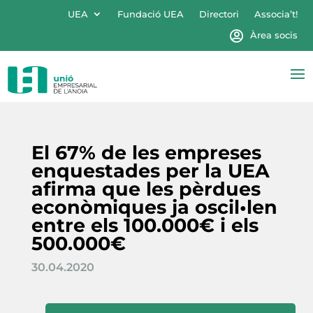
UEA
Fundació UEA
Directori
Associa’t!
Àrea socis
El 67% de les empreses
enquestades per la UEA
afirma que les pèrdues
econòmiques ja oscil•len
entre els 100.000€ i els
500.000€
30.04.2020