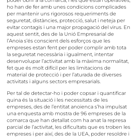
poder obrir a la comarca, i les que estan operatives,
ho han de fer amb unes condicions complicades
per mantenir uns rigorosos requeriments de
seguretat, distàncies, protecció, salut i neteja per
evitar contagis i una major propagació del virus. En
aquest sentit, des de la Unió Empresarial de
l’Anoia s’és conscient dels esforços que les
empreses estan fent per poder complir amb tota
la seguretat necessària i igualment, intentar
desenvolupar l’activitat amb la màxima normalitat,
fet que és molt difícil per les limitacions de
material de protecció i per l’aturada de diverses
activitats i alguns sectors empresarials.
Per tal de detectar-ho i poder copsar i quantificar
quina és la situació i les necessitats de les
empreses, des de l’entitat anoienca s’ha impulsat
una enquesta amb mostra de 96 empreses de la
comarca que han detallat com ha anat la represa
parcial de l’activitat, les dificultats que es troben les
empreses i per així, des de la UEA, poder resoldre i