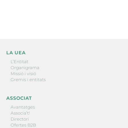
He llegit i accepto la poítica de privacitat
ENVIAR
LA UEA
L’Entitat
Organigrama
Missió i visió
Gremis i entitats
ASSOCIAT
Avantatges
Associa’t!
Directori
Ofertes B2B