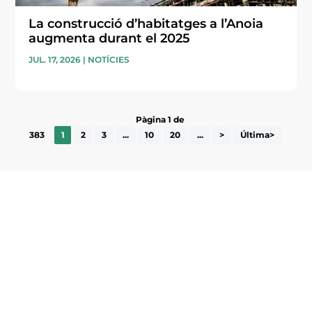
La construcció d’habitatges a l’Anoia
augmenta durant el 2025
JUL. 17, 2026
|
NOTÍCIES
Pàgina 1 de
383
1
2
3
...
10
20
...
>
Última>
Subscriu-te a la UEA Magazine, publicació
electrònica periòdica amb informació sobre
l’actualitat empresarial de la comarca.