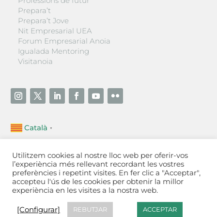
Professions de futur
Prepara’t
Prepara’t Jove
Nit Empresarial UEA
Forum Empresarial Anoia
Igualada Mentoring
Visitanoia
Català
▼
Unió Empresarial de l’Anoia (UEA)
Utilitzem cookies al nostre lloc web per oferir-vos
Ctra. de Manresa, 131, 08700 – Igualada
(Barcelona)
l’experiència més rellevant recordant les vostres
Tel 93 805 22 92
preferències i repetint visites. En fer clic a "Acceptar",
accepteu l'ús de les cookies per obtenir la millor
experiència en les visites a la nostra web.
Contactar
·
Avís legal
·
Política de privacitat
·
Política
de cookies
[Configurar]
[Configurar]
REBUTJAR
ACCEPTAR
Fet a Igualada per Aladetres