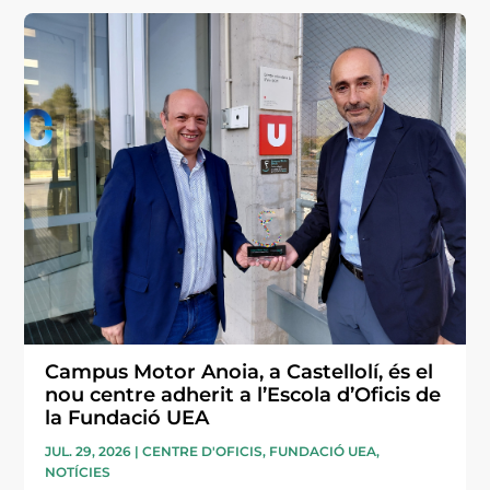
Campus Motor Anoia, a Castellolí, és el
nou centre adherit a l’Escola d’Oficis de
la Fundació UEA
JUL. 29, 2026
|
CENTRE D'OFICIS
,
FUNDACIÓ UEA
,
NOTÍCIES