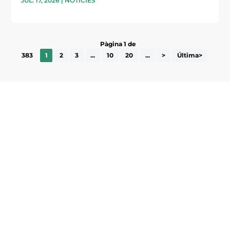
JUL. 17, 2026
|
NOTÍCIES
Pàgina 1 de
383
1
2
3
...
10
20
...
>
Última>
Subscriu-te a la UEA Magazine, publicació
electrònica periòdica amb informació sobre
l’actualitat empresarial de la comarca.
He llegit i accepto la poítica de privacitat
ENVIAR