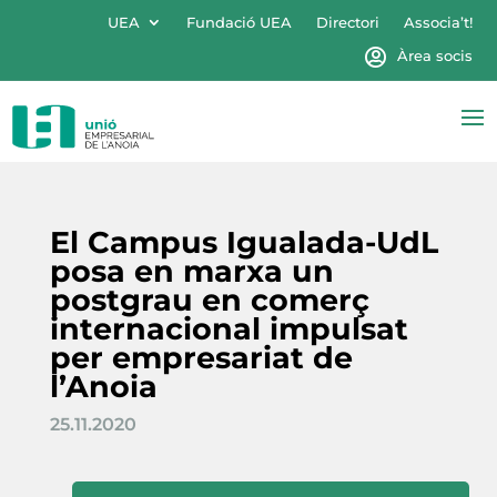
UEA
Fundació UEA
Directori
Associa’t!
Àrea socis
El Campus Igualada-UdL
posa en marxa un
postgrau en comerç
internacional impulsat
per empresariat de
l’Anoia
25.11.2020