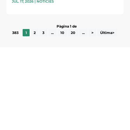
JUL. 17, 2026
|
NOTÍCIES
Pàgina 1 de
383
1
2
3
...
10
20
...
>
Última>
Subscriu-te a la UEA Magazine, publicació
electrònica periòdica amb informació sobre
l’actualitat empresarial de la comarca.
He llegit i accepto la poítica de privacitat
ENVIAR