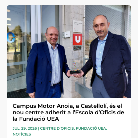
Campus Motor Anoia, a Castellolí, és el
nou centre adherit a l’Escola d’Oficis de
la Fundació UEA
JUL. 29, 2026
|
CENTRE D'OFICIS
,
FUNDACIÓ UEA
,
NOTÍCIES