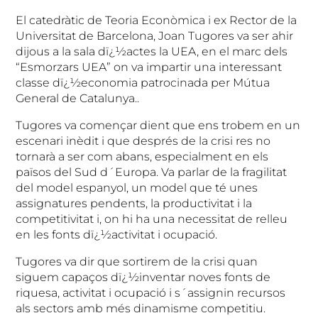
El catedràtic de Teoria Econòmica i ex Rector de la
Universitat de Barcelona, Joan Tugores va ser ahir
dijous a la sala dï¿½actes la UEA, en el marc dels
“Esmorzars UEA” on va impartir
una interessant
classe dï¿½economia patrocinada per Mútua
General de Catalunya..
Tugores va començar dient que ens trobem en un
escenari inèdit i que després de la crisi res no
tornarà a ser com abans, especialment en els
països del Sud d´Europa. Va parlar de la fragilitat
del model espanyol, un model que té unes
assignatures pendents, la productivitat i la
competitivitat i, on hi ha una necessitat de relleu
en les fonts dï¿½activitat i ocupació.
Tugores va dir que sortirem de la crisi quan
siguem capaços dï¿½inventar noves fonts de
riquesa, activitat i ocupació i s´assignin recursos
als sectors amb més dinamisme competitiu.