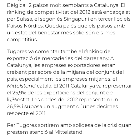
Bèlgica , 2 països molt semblants a Catalunya. El
rànking de competitivitat del 2012 està encapçalat
per Suïssa, el segon és Singapur i en tercer lloc els
Països Nòrdics. Queda palès que els països amb
un estat del benestar més sòlid són els més
competitius.
Tugores va comentar també el rànking de
exportació de mercaderies del darrer any.
A
Catalunya, les empreses exportadores estan
creixent per sobre de la mitjana del conjunt del
país, especialment les empreses mitjanes, el
Mittelstand
català. El 2011 Catalunya va representar
el 25,9% de les exportacions del conjunt de
lï¿½estat. Les dades del 2012 representen un
26,5% i suposa un augment d´unes dècimes
respecte el 2011.
Per Tugores sortirem amb solidesa de la crisi quan
prestem atenció al Mittelstand.