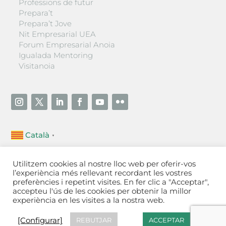
Professions de futur
Prepara’t
Prepara’t Jove
Nit Empresarial UEA
Forum Empresarial Anoia
Igualada Mentoring
Visitanoia
Català
▼
Unió Empresarial de l’Anoia (UEA)
Utilitzem cookies al nostre lloc web per oferir-vos
Ctra. de Manresa, 131, 08700 – Igualada
(Barcelona)
l’experiència més rellevant recordant les vostres
Tel 93 805 22 92
preferències i repetint visites. En fer clic a "Acceptar",
accepteu l'ús de les cookies per obtenir la millor
experiència en les visites a la nostra web.
Contactar
·
Avís legal
·
Política de privacitat
·
Política
de cookies
[Configurar]
[Configurar]
REBUTJAR
ACCEPTAR