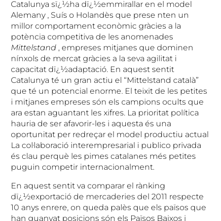
Catalunya sï¿½ha dï¿½emmirallar en el model
Alemany , Suís o Holandès que prese
nten un
millor comportament econòmic gràcies a la
potència competitiva de les anomenades
Mittelstand
, empreses mitjanes que dominen
nínxols de mercat gràcies a la seva agilitat i
capacitat dï¿½adaptació. En aquest sentit
Catalunya té un gran actiu el “Mittelstand català”
que té un potencial enorme. El teixit de les petites
i mitjanes empreses són els campions ocults que
ara estan aguantant les xifres. La prioritat política
hauria de ser afavorir-les i aquesta és una
oportunitat per redreçar el model productiu actual
La col·laboració interempresarial i publico privada
és clau perquè les pimes catalanes més petites
puguin competir internacionalment.
En aquest sentit va comparar el rànking
dï¿½exportació de mercaderies del 2011 respecte
10 anys enrere, on queda palès que els països que
han guanyat posicions són els Països Baixos i