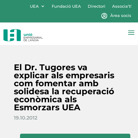
UEA
Fundació UEA
Directori
Associa’t!
Àrea socis
El Dr. Tugores va
explicar als empresaris
com fomentar amb
solidesa la recuperació
econòmica als
Esmorzars UEA
19.10.2012