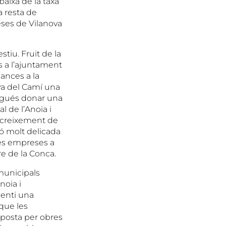
aixa de la taxa
a resta de
ses de Vilanova
stiu. Fruit de la
 a l’ajuntament
nances a la
ova del Camí una
pogués donar una
l de l’Anoia i
e creixement de
ió molt delicada
les empreses a
tre de la Conca.
 municipals
noia i
senti una
que les
aposta per obres