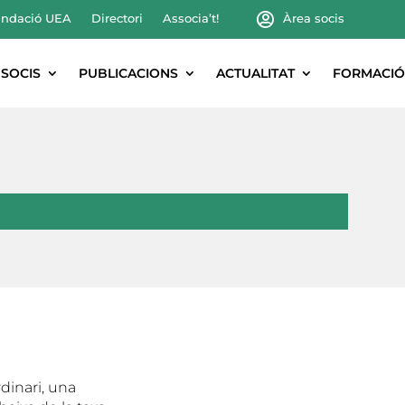
ndació UEA
Directori
Associa’t!
Àrea socis
SOCIS
PUBLICACIONS
ACTUALITAT
FORMACIÓ
dinari, una