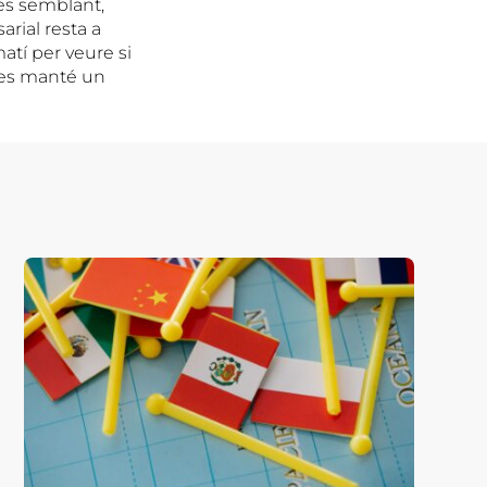
més semblant,
rial resta a
atí per veure si
o es manté un