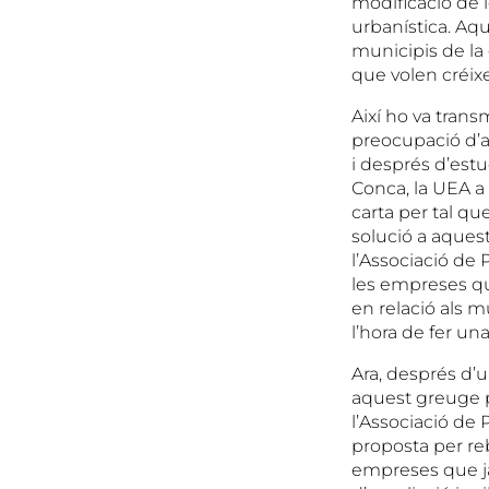
modificació de 
urbanística. Aq
municipis de la
que volen créixer
Així ho va transm
preocupació d’a
i després d’estud
Conca, la UEA a 
carta per tal qu
solució a aquest
l’Associació de 
les empreses qu
en relació als m
l’hora de fer una
Ara, després d’u
aquest greuge po
l’Associació de 
proposta per re
empreses que ja