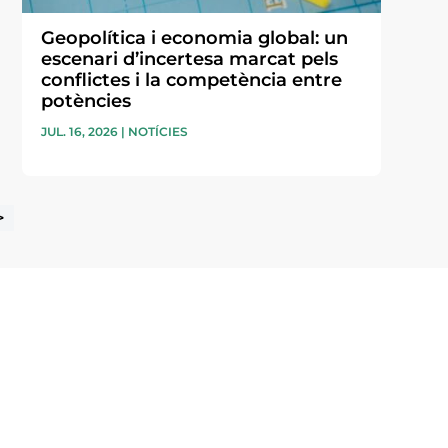
Geopolítica i economia global: un
escenari d’incertesa marcat pels
conflictes i la competència entre
potències
JUL. 16, 2026
|
NOTÍCIES
>
i accepto la poítica de privacitat
ENVIAR