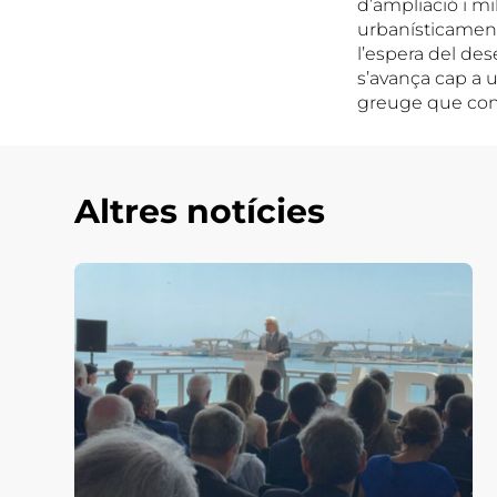
d’ampliació i m
urbanísticament 
l’espera del de
s’avança cap a u
greuge que con
Altres notícies