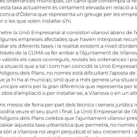
les ordenances municipals, un canvi que contempla la reb
uesta taxa actualment és certament elevada en relació a l
 conca d’Òdena que representa un greuge per les empre
 o les que volen instal·lar-s’hi.
etre la Unió Empresarial al consistori vilanoví abans de l’e
lgunes empreses afectades que havien interposat recurs
iar els diferents taxes i la realitat existent a nivell d’orde
través de la CUMA va fer arribar a l’Ajuntament de Vilan
e valorés els casos ocorreguts, revisés les ordenances i 
a situació que a tal i com han coincidit la Unió Empresaria
Polígons dels Plans, no només està dificultant l’aposta d
e ja hi ha al municipi, sinó que a més genera una situac
unicipis veïns per la gran diferència que representa per 
 obra d’ampliació o per instal·lar-se, a Vilanova o en un al
ns mesos de feina per part dels tècnics i serveis jurídics
dria veure el seu punt i final. La Unió Empresarial de l’A
Polígons dels Plans celebra que l’ajuntament vilanoví pre
baixar aquesta taxa urbanística que permetrà, no només 
 són a Vilanova no vegin perjudicat el seu creixement i 