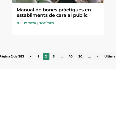
Manual de bones pràctiques en
establiments de cara al públic
JUL. 17, 2026
|
NOTÍCIES
Pàgina 2 de 383
<
1
2
3
...
10
20
...
>
Última
ne, publicació
nformació sobre
la comarca.
He llegit 