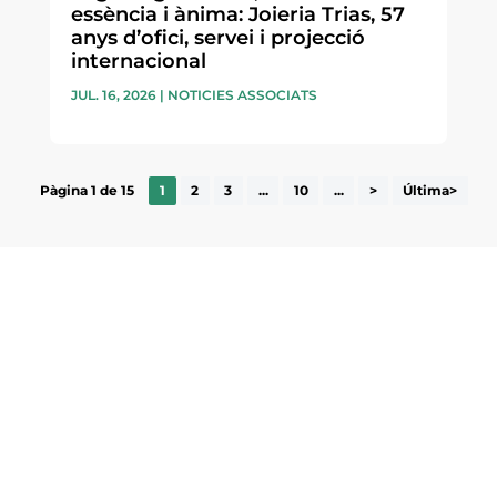
essència i ànima: Joieria Trias, 57
anys d’ofici, servei i projecció
internacional
JUL. 16, 2026
|
NOTICIES ASSOCIATS
Pàgina 1 de 15
1
2
3
...
10
...
>
Última>
ne, publicació
nformació sobre
la comarca.
He llegit 