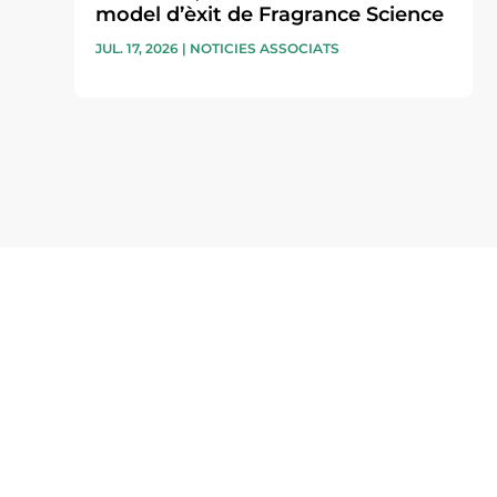
model d’èxit de Fragrance Science
JUL. 17, 2026
|
NOTICIES ASSOCIATS
Subscriu-te a la UEA Magazi
electrònica periòdica amb i
l’actualitat empresarial de 