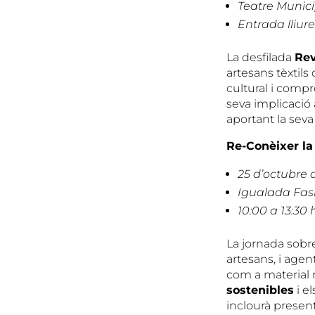
Teatre Munici
Entrada lliure
La desfilada
Rev
artesans tèxtil
cultural i compr
seva implicació 
aportant la seva
Re-Conèixer la
25 d’octubre 
Igualada Fash
10:00 a 13:30 
La jornada sobre
artesans, i agen
com a material 
sostenibles
i e
inclourà present