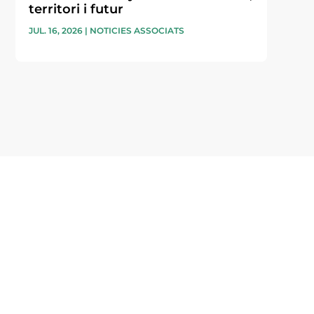
territori i futur
JUL. 16, 2026
|
NOTICIES ASSOCIATS
i accepto la poítica de privacitat
ENVIAR