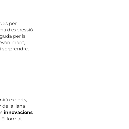
des per
rma d’expressió
eguda per la
sdeveniment,
i sorprendre.
irà experts,
 de la llana
es
innovacions
 El format