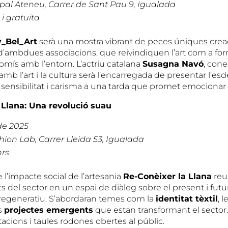
pal Ateneu, Carrer de Sant Pau 9, Igualada
 i gratuïta
_Bel_Art
serà una mostra vibrant de peces úniques crea
s d’ambdues associacions, que reivindiquen l’art com a fo
omís amb l’entorn. L’actriu catalana
Susagna Navó
, con
amb l’art i la cultura serà l’encarregada de presentar l’e
 sensibilitat i carisma a una tarda que promet emocionar 
 Llana: Una revolució suau
de 2025
ion Lab, Carrer Lleida 53, Igualada
hrs
 l’impacte social de l’artesania
Re-Conèixer la Llana
reun
ts del sector en un espai de diàleg sobre el present i futur
regeneratiu. S’abordaran temes com la
identitat tèxtil
, l
ls
projectes emergents
que estan transformant el sector.
acions i taules rodones obertes al públic.