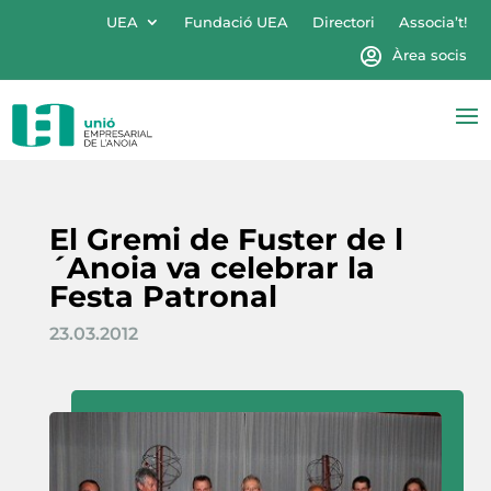
UEA
Fundació UEA
Directori
Associa’t!
Àrea socis
El Gremi de Fuster de l
´Anoia va celebrar la
Festa Patronal
23.03.2012