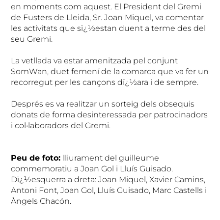
en moments com aquest. El President del Gremi
de Fusters de Lleida, Sr. Joan Miquel, va comentar
les activitats que sï¿½estan duent a terme des del
seu Gremi.
La vetllada va estar amenitzada pel conjunt
SomWan, duet femení de la comarca que va fer un
recorregut per les cançons dï¿½ara i de sempre.
Després es va realitzar un sorteig dels obsequis
donats de forma desinteressada per patrocinadors
i col•laboradors del Gremi.
Peu de foto:
lliurament del guilleume
commemoratiu a Joan Gol i Lluís Guisado.
Dï¿½esquerra a dreta: Joan Miquel, Xavier Camins,
Antoni Font, Joan Gol, Lluís Guisado, Marc Castells i
Àngels Chacón.