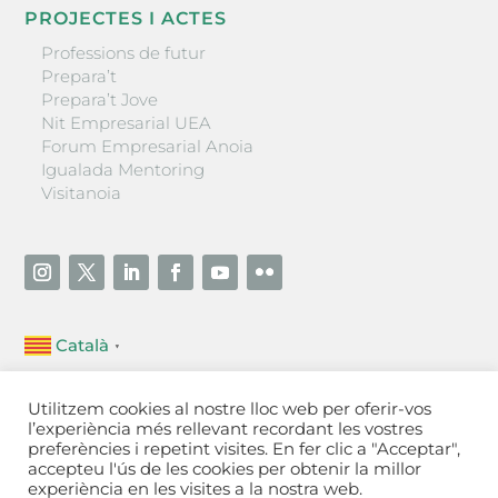
PROJECTES I ACTES
Professions de futur
Prepara’t
Prepara’t Jove
Nit Empresarial UEA
Forum Empresarial Anoia
Igualada Mentoring
Visitanoia
Català
▼
Unió Empresarial de l’Anoia (UEA)
Utilitzem cookies al nostre lloc web per oferir-vos
Ctra. de Manresa, 131, 08700 – Igualada
(Barcelona)
l’experiència més rellevant recordant les vostres
Tel 93 805 22 92
preferències i repetint visites. En fer clic a "Acceptar",
accepteu l'ús de les cookies per obtenir la millor
experiència en les visites a la nostra web.