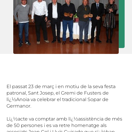
El passat 23 de març i en motiu de la seva festa
patronal, Sant Josep, el Gremi de Fusters de
lï¿½Anoia va celebrar el tradicional Sopar de
Germanor.
Lï¿½acte va comptar amb lï¿½assistència de més
de 50 persones i es va retre homenatge als
associats Joan Gol i Lluís Guisado que sï¿½han