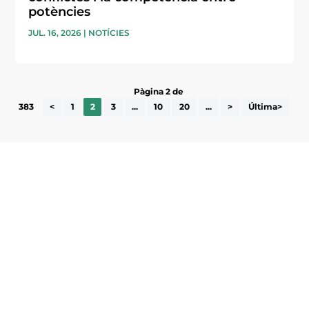
potències
JUL. 16, 2026
|
NOTÍCIES
Pàgina 2 de
383
<
1
2
3
...
10
20
...
>
Última>
Subscriu-te a la UEA Magazine, publicació
electrònica periòdica amb informació sobre
l’actualitat empresarial de la comarca.
He llegit i accepto la poítica de privacitat