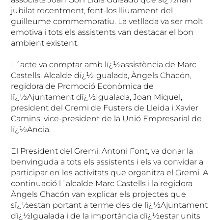
jubilat recentment, fent-los lliurament del
guilleume commemoratiu. La vetllada va ser molt
emotiva i tots els assistents van destacar el bon
ambient existent.
L´acte va comptar amb lï¿½assistència de Marc
Castells, Alcalde dï¿½Igualada, Àngels Chacón,
regidora de Promoció Econòmica de
lï¿½Ajuntament dï¿½Igualada, Joan Miquel,
president del Gremi de Fusters de Lleida i Xavier
Camins, vice-president de la Unió Empresarial de
lï¿½Anoia.
El President del Gremi, Antoni Font, va donar la
benvinguda a tots els assistents i els va convidar a
participar en les activitats que organitza el Gremi. A
continuació l´alcalde Marc Castells i la regidora
Àngels Chacón van explicar els projectes que
sï¿½estan portant a terme des de lï¿½Ajuntament
dï¿½Igualada i de la importància dï¿½estar units