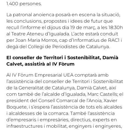
1.400 persones.
La patronal anoienca posarà en escena la situació,
les conclusions, propostes i idees de futur que
recull l’informe el dijous dia 19 de març, a les 18:30h
al Teatre Ateneu d’Igualada. L’acte estarà conduït
per Joan Maria Morros, cap d’Informatius de RAC1 i
degà del Col·legi de Periodistes de Catalunya.
El conseller de Territori i Sostenibilitat, Damià
Calvet, assistirà al IV Fòrum
Al IV Fòrum Empresarial UEA comptarà amb
l’assistència del conseller de Territori i Sostenibilitat
de la Generalitat de Catalunya, Damià Calvet, així
com també de l’alcalde d’Igualada, Marc Castells; el
president del Consell Comarcal de l’Anoia, Xavier
Boquete, i s’espera l’assistència de tots els alcaldes
i alcaldesses de la comarca. També l’assistència
d’empresaris i empresàries, directius, experts en
infraestructures i mobilitat, enginyers i enginyeres,