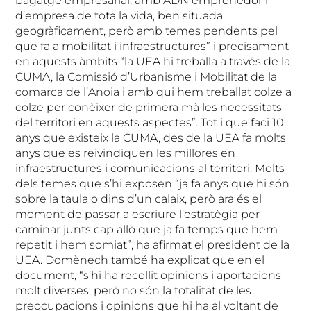
bagatge empresarial, amb ADN emprenedor i
d’empresa de tota la vida, ben situada
geogràficament, però amb temes pendents pel
que fa a mobilitat i infraestructures” i precisament
en aquests àmbits “la UEA hi treballa a través de la
CUMA, la Comissió d’Urbanisme i Mobilitat de la
comarca de l’Anoia i amb qui hem treballat colze a
colze per conèixer de primera mà les necessitats
del territori en aquests aspectes”. Tot i que faci 10
anys que existeix la CUMA, des de la UEA fa molts
anys que es reivindiquen les millores en
infraestructures i comunicacions al territori. Molts
dels temes que s’hi exposen “ja fa anys que hi són
sobre la taula o dins d’un calaix, però ara és el
moment de passar a escriure l’estratègia per
caminar junts cap allò que ja fa temps que hem
repetit i hem somiat”, ha afirmat el president de la
UEA. Domènech també ha explicat que en el
document, “s’hi ha recollit opinions i aportacions
molt diverses, però no són la totalitat de les
preocupacions i opinions que hi ha al voltant de