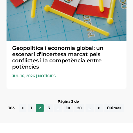
Geopolítica i economia global: un
escenari d’incertesa marcat pels
conflictes i la competència entre
potències
JUL. 16, 2026
|
NOTÍCIES
Pàgina 2 de
383
<
1
2
3
...
10
20
...
>
Última>