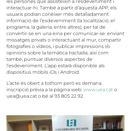
les persones que assisteixin a l’esdeveniment i
interactuar-hi. També a partir d’aquesta APP, els
usuaris podran conèixer més detalladament
informació de l’esdeveniment (la localització, el
programa, la galeria, entre altres), per tal de
convertir-se en una eina per comunicar-se: enviant
missatges privats o interactuant al mur, compartir
fotografies o vídeos, i publicar impressions i/o
opinions sobre la temàtica tractada; així com
també, puntuar diversos aspectes de
l’esdeveniment. L’app estarà disponible als
dispositius mòbils iOs i Android.
L’acte és obert a tothom però es demana
inscripció prèvia a la pàgina web:
www.uea.cat
o
uea@uea.cat o bé al 93 805 22 92.