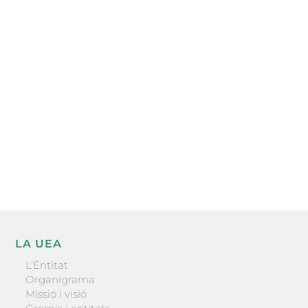
Subscriu-te a la UEA Magazine, publicació
electrònica periòdica amb informació sobre
l’actualitat empresarial de la comarca.
He llegit i accepto la poítica de privacitat
ENVIAR
LA UEA
L’Entitat
Organigrama
Missió i visió