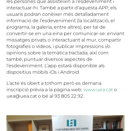
les persones que assisteixin a l’esdeveniment i
interactuar-hi. També a partir d’aquesta APP, els
usuaris podran conèixer més detalladament
informació de l’esdeveniment (la localització, el
programa, la galeria, entre altres), per tal de
convertir-se en una eina per comunicar-se: enviant
missatges privats o interactuant al mur, compartir
fotografies o vídeos, i publicar impressions i/o
opinions sobre la temàtica tractada; així com
també, puntuar diversos aspectes de
l’esdeveniment. L’app estarà disponible als
dispositius mòbils iOs i Android.
L’acte és obert a tothom però es demana
inscripció prèvia a la pàgina web:
www.uea.cat
o
uea@uea.cat o bé al 93 805 22 92.