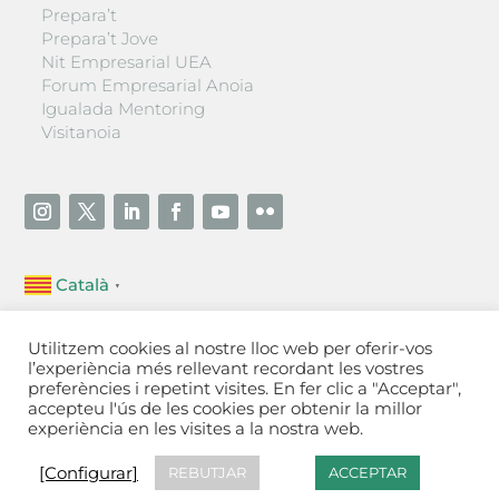
Prepara’t
Prepara’t Jove
Nit Empresarial UEA
Forum Empresarial Anoia
Igualada Mentoring
Visitanoia
Català
▼
Unió Empresarial de l’Anoia (UEA)
Utilitzem cookies al nostre lloc web per oferir-vos
Ctra. de Manresa, 131, 08700 – Igualada
(Barcelona)
l’experiència més rellevant recordant les vostres
Tel 93 805 22 92
preferències i repetint visites. En fer clic a "Acceptar",
accepteu l'ús de les cookies per obtenir la millor
experiència en les visites a la nostra web.
Contactar
·
Avís legal
·
Política de privacitat
·
Política
de cookies
[Configurar]
[Configurar]
REBUTJAR
ACCEPTAR
Fet a Igualada per Aladetres