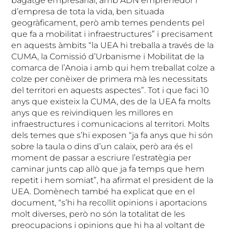
bagatge empresarial, amb ADN emprenedor i
d’empresa de tota la vida, ben situada
geogràficament, però amb temes pendents pel
que fa a mobilitat i infraestructures” i precisament
en aquests àmbits “la UEA hi treballa a través de la
CUMA, la Comissió d’Urbanisme i Mobilitat de la
comarca de l’Anoia i amb qui hem treballat colze a
colze per conèixer de primera mà les necessitats
del territori en aquests aspectes”. Tot i que faci 10
anys que existeix la CUMA, des de la UEA fa molts
anys que es reivindiquen les millores en
infraestructures i comunicacions al territori. Molts
dels temes que s’hi exposen “ja fa anys que hi són
sobre la taula o dins d’un calaix, però ara és el
moment de passar a escriure l’estratègia per
caminar junts cap allò que ja fa temps que hem
repetit i hem somiat”, ha afirmat el president de la
UEA. Domènech també ha explicat que en el
document, “s’hi ha recollit opinions i aportacions
molt diverses, però no són la totalitat de les
preocupacions i opinions que hi ha al voltant de