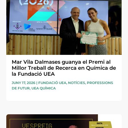
Mar Vila Dalmases guanya el Premi al
Millor Treball de Recerca en Química de
la Fundació UEA
JUNY 17, 2026
|
FUNDACIÓ UEA
,
NOTÍCIES
,
PROFESSIONS
DE FUTUR
,
UEA QUÍMICA