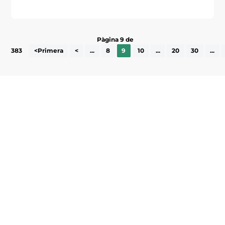
Pàgina 9 de
383
<Primera
<
...
8
9
10
...
20
30
...
Subscriu-te a la UEA Magazine, publicació
electrònica periòdica amb informació sobre
l’actualitat empresarial de la comarca.
He llegit i accepto la poítica de privacitat
ENVIAR