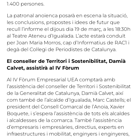
1.400 persones.
La patronal anoienca posarà en escena la situació,
les conclusions, propostes i idees de futur que
recull l’informe el dijous dia 19 de març, a les 18:30h
al Teatre Ateneu d’Igualada. L’acte estarà conduït
per Joan Maria Morros, cap d’Informatius de RAC1 i
degà del Col·legi de Periodistes de Catalunya.
El conseller de Territori i Sostenibilitat, Damià
Calvet, assistirà al IV Fòrum
Al IV Fòrum Empresarial UEA comptarà amb
l’assistència del conseller de Territori i Sostenibilitat
de la Generalitat de Catalunya, Damià Calvet, així
com també de l’alcalde d’Igualada, Marc Castells; el
president del Consell Comarcal de l’Anoia, Xavier
Boquete, i s’espera l’assistència de tots els alcaldes
i alcaldesses de la comarca. També l’assistència
d’empresaris i empresàries, directius, experts en
infraestructures i mobilitat, enginyers i enginyeres,