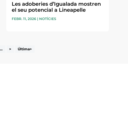
Les adoberies d’Igualada mostren
el seu potencial a Lineapelle
FEBR. 11, 2026
|
NOTÍCIES
...
>
Última>
i accepto la poítica de privacitat
ENVIAR