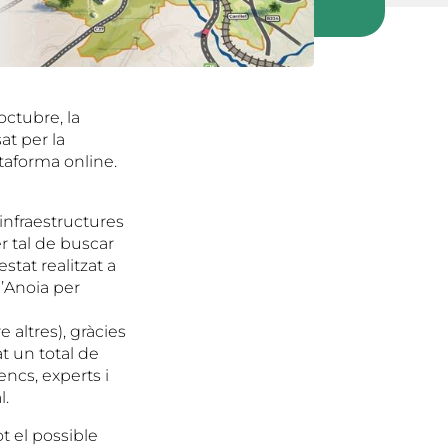
octubre, la
at per la
taforma online.
 infraestructures
er tal de buscar
tat realitzat a
l’Anoia per
e altres), gràcies
at un total de
encs, experts i
l.
ot el possible