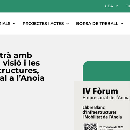
UEA
Fu
RIALS
PROJECTES I ACTES
BORSA DE TREBALL
atrà amb
visió i les
tructures,
al a l’Anoia