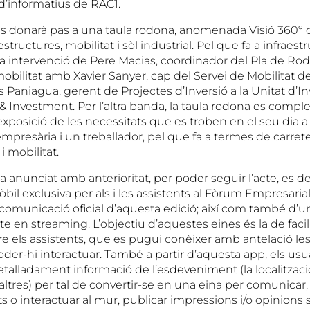
 d’informatius de RAC1.
 donarà pas a una taula rodona, anomenada Visió 360º o
structures, mobilitat i sòl industrial. Pel que fa a infraestr
 intervenció de Pere Macias, coordinador del Pla de Rod
obilitat amb Xavier Sanyer, cap del Servei de Mobilitat de 
rs Paniagua, gerent de Projectes d’Inversió a la Unitat d’In
& Investment. Per l’altra banda, la taula rodona es compl
exposició de les necessitats que es troben en el seu dia a
mpresària i un treballador, pel que fa a termes de carrete
i mobilitat.
ia anunciat amb anterioritat, per poder seguir l’acte, es 
bil exclusiva per als i les assistents al Fòrum Empresarial
comunicació oficial d’aquesta edició; així com també d’
te en streaming. L’objectiu d’aquestes eines és la de facili
e els assistents, que es pugui conèixer amb antelació l
 poder-hi interactuar. També a partir d’aquesta app, els us
talladament informació de l’esdeveniment (la localitzaci
e altres) per tal de convertir-se en una eina per comunicar,
s o interactuar al mur, publicar impressions i/o opinions 