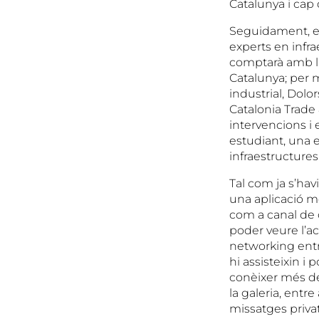
Catalunya i cap
Seguidament, es
experts en infrae
comptarà amb la
Catalunya; per m
industrial, Dolo
Catalonia Trade 
intervencions i 
estudiant, una e
infraestructures 
Tal com ja s’hav
una aplicació mò
com a canal de 
poder veure l’ac
networking entr
hi assisteixin i
conèixer més de
la galeria, entr
missatges privat