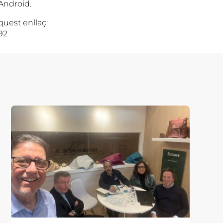
 Android.
quest enllaç:
92