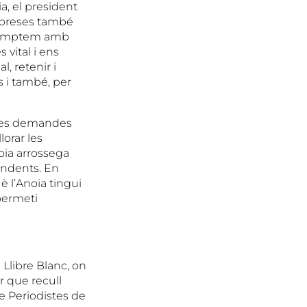
a, el president
empreses també
, comptem amb
 vital i ens
, retenir i
ls i també, per
 les demandes
lorar les
oia arrossega
endents. En
 l’Anoia tingui
permeti
Llibre Blanc, on
r que recull
de Periodistes de