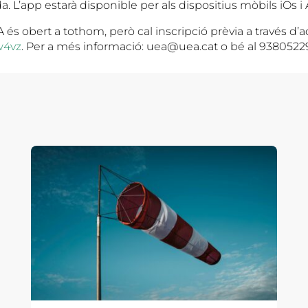
a. L’app estarà disponible per als dispositius mòbils iOs i
és obert a tothom, però cal inscripció prèvia a través d’a
zw4vz
. Per a més informació: uea@uea.cat o bé al 9380522