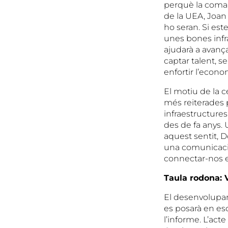
perquè la comarc
de la UEA, Joan
ho seran. Si es
unes bones infra
ajudarà a avança
captar talent, se
enfortir l’econo
El motiu de la 
més reiterades pe
infraestructure
des de fa anys
aquest sentit, 
una comunicació 
connectar-nos e
Taula rodona: V
El desenvolupam
es posarà en esc
l’informe. L’act