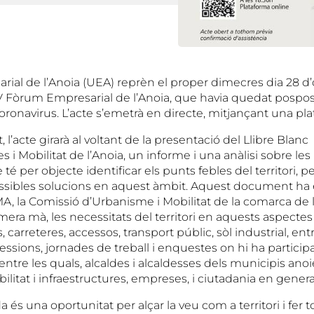
rial de l’Anoia (UEA) reprèn el proper dimecres dia 28 d’
IV Fòrum Empresarial de l’Anoia, que havia quedat pospos
ronavirus. L’acte s’emetrà en directe, mitjançant una pla
 l’acte girarà al voltant de la presentació del Llibre Blanc
es i Mobilitat de l’Anoia, un informe i una anàlisi sobre les
té per objecte identificar els punts febles del territori, p
ossibles solucions en aquest àmbit. Aquest document ha es
MA, la Comissió d’Urbanisme i Mobilitat de la comarca de 
mera mà, les necessitats del territori en aquests aspectes
, carreteres, accessos, transport públic, sòl industrial, entr
sessions, jornades de treball i enquestes on hi ha particip
entre les quals, alcaldes i alcaldesses dels municipis anoi
litat i infraestructures, empreses, i ciutadania en genera
a és una oportunitat per alçar la veu com a territori i fer t