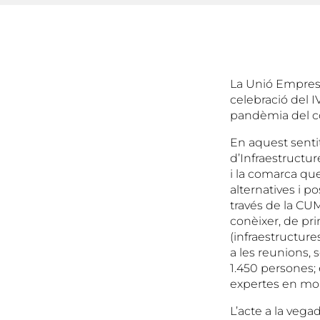
La Unió Empresa
celebració del 
pandèmia del co
En aquest sentit,
d’Infraestructur
i la comarca que 
alternatives i p
través de la CU
conèixer, de pri
(infraestructures
a les reunions, 
1.450 persones; 
expertes en mobi
L’acte a la vegad