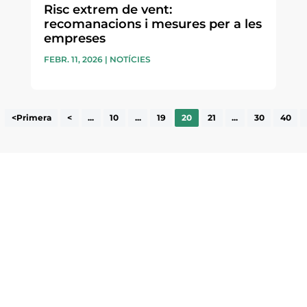
Risc extrem de vent:
recomanacions i mesures per a les
empreses
FEBR. 11, 2026
|
NOTÍCIES
<Primera
<
...
10
...
19
20
21
...
30
40
ne, publicació
nformació sobre
la comarca.
He llegit 