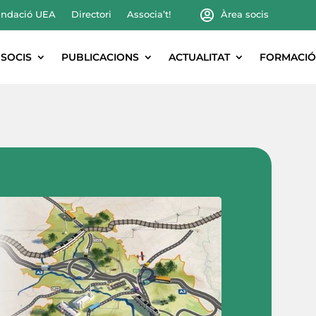
ndació UEA
Directori
Associa’t!
Àrea socis
SOCIS
PUBLICACIONS
ACTUALITAT
FORMACIÓ