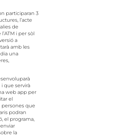
n participaran 3
uctures, l’acte
alies de
l’ATM i per sòl
versió a
etarà amb les
 dia una
res,
desenvoluparà
 i que servirà
una web app per
tar el
es persones que
uaris podran
ó, el programa,
 enviar
sobre la