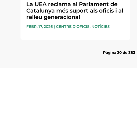
La UEA reclama al Parlament de
Catalunya més suport als oficis i al
relleu generacional
FEBR. 17, 2026
|
CENTRE D'OFICIS
,
NOTÍCIES
Pàgina 20 de 383
Subscriu-te a la UEA Magazi
electrònica periòdica amb i
l’actualitat empresarial de 