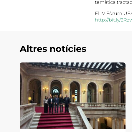
temàtica tractad
El IV Fòrum UEA 
http://bit.ly/2R
Altres notícies