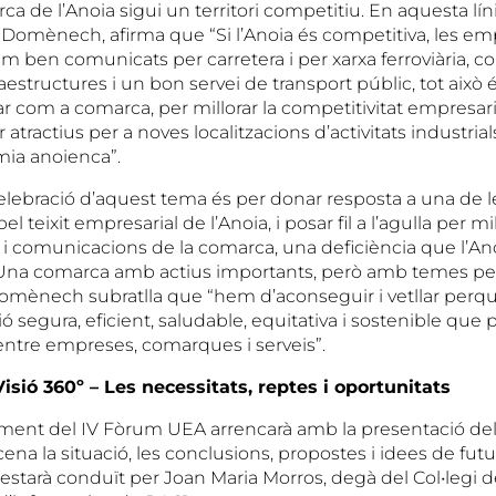
a de l’Anoia sigui un territori competitiu. En aquesta líni
 Domènech, afirma que “Si l’Anoia és competitiva, les 
tem ben comunicats per carretera i per xarxa ferroviària
estructures i un bon servei de transport públic, tot això és
r com a comarca, per millorar la competitivitat empresarial
r atractius per a noves localitzacions d’activitats industria
mia anoienca”.
celebració d’aquest tema és per donar resposta a una de
l teixit empresarial de l’Anoia, i posar fil a l’agulla per mil
s i comunicacions de la comarca, una deficiència que l’An
. Una comarca amb actius importants, però amb temes p
Domènech subratlla que “hem d’aconseguir i vetllar perquè
segura, eficient, saludable, equitativa i sostenible que 
ntre empreses, comarques i serveis”.
isió 360º – Les necessitats, reptes i oportunitats
ent del IV Fòrum UEA arrencarà amb la presentació del 
ena la situació, les conclusions, propostes i idees de futu
e estarà conduït per Joan Maria Morros, degà del Col•legi 