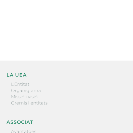
He llegit i accepto la poítica de privacitat
ENVIAR
LA UEA
L’Entitat
Organigrama
Missió i visió
Gremis i entitats
ASSOCIAT
Avantatges