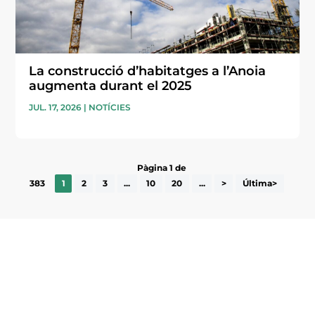
La construcció d’habitatges a l’Anoia
augmenta durant el 2025
JUL. 17, 2026
|
NOTÍCIES
Pàgina 1 de
383
1
2
3
...
10
20
...
>
Última>
Subscriu-te a la UEA Magazine, publicació
electrònica periòdica amb informació sobre
l’actualitat empresarial de la comarca.