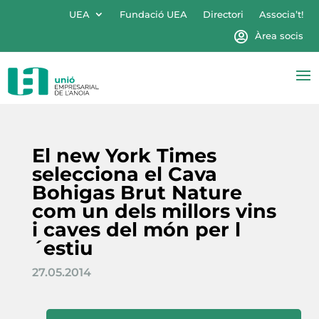
UEA
Fundació UEA
Directori
Associa’t!
Àrea socis
El new York Times
selecciona el Cava
Bohigas Brut Nature
com un dels millors vins
i caves del món per l
´estiu
27.05.2014