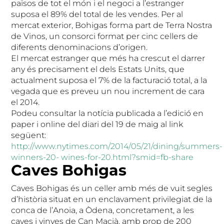
països de tot el món i el negoci a l’estranger
suposa el 89% del total de les vendes. Per al
mercat exterior, Bohigas forma part de Terra Nostra
de Vinos, un consorci format per cinc cellers de
diferents denominacions d’origen.
El mercat estranger que més ha crescut el darrer
any és precisament el dels Estats Units, que
actualment suposa el 7% de la facturació total, a la
vegada que es preveu un nou increment de cara
el 2014.
Podeu consultar la notícia publicada a l’edició en
paper i online del diari del 19 de maig al link
següent:
http://www.nytimes.com/2014/05/21/dining/summers-
winners-20- wines-for-20.html?smid=fb-share
Caves Bohigas
Caves Bohigas és un celler amb més de vuit segles
d’història situat en un enclavament privilegiat de la
conca de l’Anoia, a Òdena, concretament, a les
caves i vinyes de Can Macià, amb prop de 200