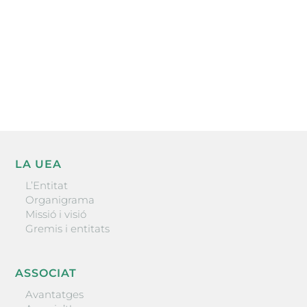
He llegit i accepto la poítica de privacitat
ENVIAR
LA UEA
L’Entitat
Organigrama
Missió i visió
Gremis i entitats
ASSOCIAT
Avantatges