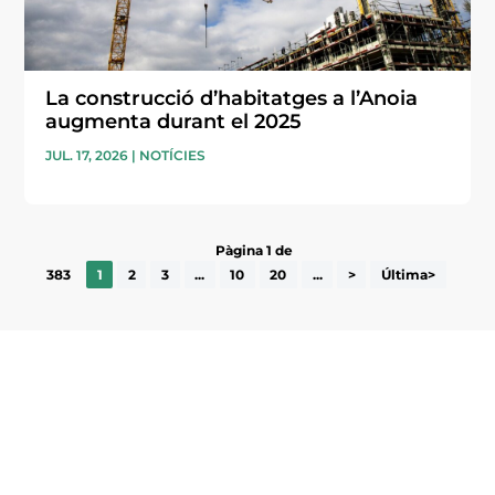
La construcció d’habitatges a l’Anoia
augmenta durant el 2025
JUL. 17, 2026
|
NOTÍCIES
Pàgina 1 de
383
1
2
3
...
10
20
...
>
Última>
Subscriu-te a la UEA Magazine, publicació
electrònica periòdica amb informació sobre
l’actualitat empresarial de la comarca.