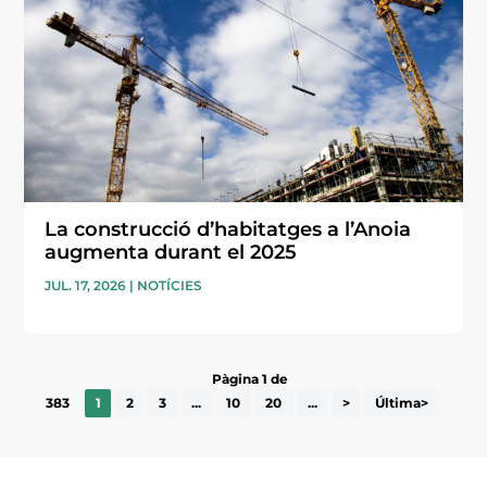
La construcció d’habitatges a l’Anoia
augmenta durant el 2025
JUL. 17, 2026
|
NOTÍCIES
Pàgina 1 de
383
1
2
3
...
10
20
...
>
Última>