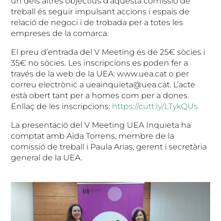
un dels altres objectius d’aquesta comissió de
treball és seguir impulsant accions i espais de
relació de negoci i de trobada per a totes les
empreses de la comarca.
El preu d’entrada del V Meeting és de 25€ sòcies i
35€ no sòcies. Les inscripcions es poden fer a
través de la web de la UEA: www.uea.cat o per
correu electrònic a ueainquieta@uea.cat. L’acte
està obert tant per a homes com per a dones.
Enllaç de les inscripcions:
https://cutt.ly/LTykQUs
La presentació del V Meeting UEA Inquieta ha
comptat amb Aïda Torrens, membre de la
comissió de treball i Paula Arias, gerent i secretària
general de la UEA.