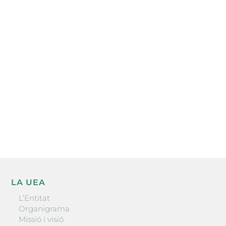
Subscriu-te a la UEA Magazine, publicació
electrònica periòdica amb informació sobre
l’actualitat empresarial de la comarca.
He llegit i accepto la poítica de privacitat
ENVIAR
LA UEA
L’Entitat
Organigrama
Missió i visió