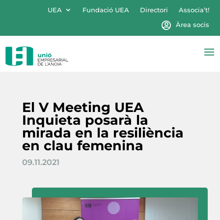
UEA
Fundació UEA
Directori
Associa’t!
Àrea socis
El V Meeting UEA
Inquieta posarà la
mirada en la resiliència
en clau femenina
09.11.2021