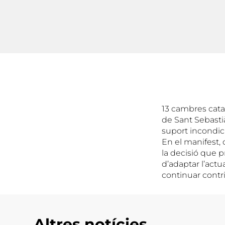
13 cambres catal
de Sant Sebastià
suport incondic
En el manifest, 
la decisió que p
d’adaptar l’act
continuar contri
Altres notícies