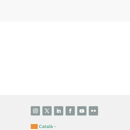
i accepto la poítica de privacitat
ENVIAR
Català
▼