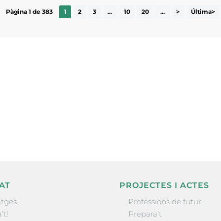
Pàgina 1 de 383
1
2
3
...
10
20
...
>
Última>
ne, publicació
nformació sobre
la comarca.
He llegit 
AT
PROJECTES I ACTES
tges
Professions de futur
’t!
Prepara’t