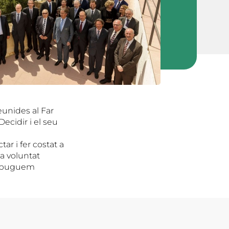
eunides al Far
ecidir i el seu
ar i fer costat a
la voluntat
ue puguem