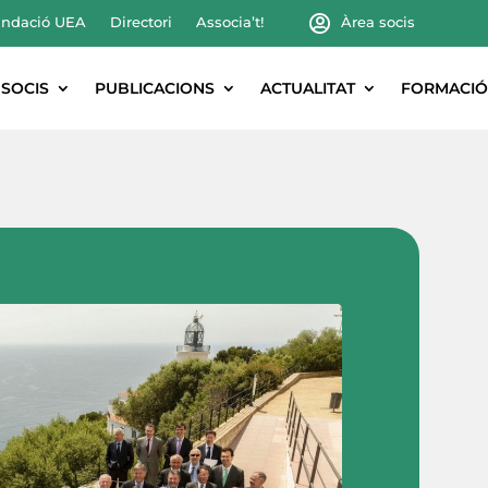
ndació UEA
Directori
Associa’t!
Àrea socis
SOCIS
PUBLICACIONS
ACTUALITAT
FORMACIÓ