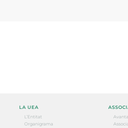
Subscriu-te a la UEA Magazi
electrònica periòdica amb i
l’actualitat empresarial de 
LA UEA
ASSOCI
L’Entitat
Avanta
Organigrama
Associa