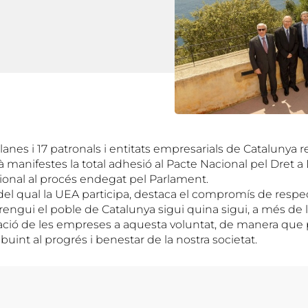
anes i 17 patronals i entitats empresarials de Catalunya r
 manifestes la total adhesió al Pacte Nacional pel Dret a D
ional al procés endegat pel Parlament.
del qual la UEA participa, destaca el compromís de respect
rengui el poble de Catalunya sigui quina sigui, a més de 
uació de les empreses a aquesta voluntat, de manera q
buint al progrés i benestar de la nostra societat.