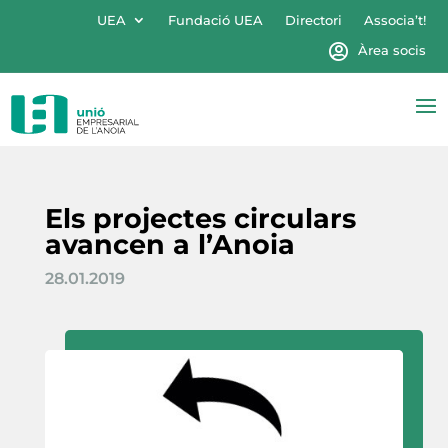
UEA
Fundació UEA
Directori
Associa’t!
Àrea socis
Els projectes circulars
avancen a l’Anoia
28.01.2019