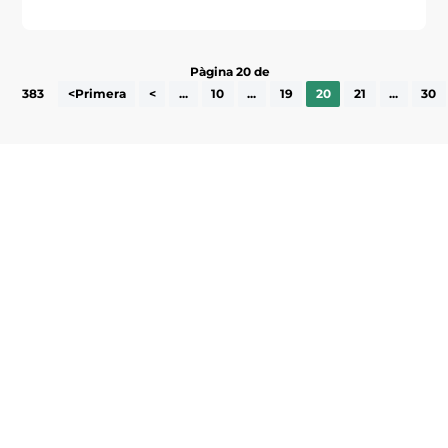
Pàgina 20 de
383
<Primera
<
...
10
...
19
20
21
...
30
Subscriu-te a la UEA Magazine, publicació
electrònica periòdica amb informació sobre
l’actualitat empresarial de la comarca.
He llegit i accepto la poítica de privacitat
ENVIAR