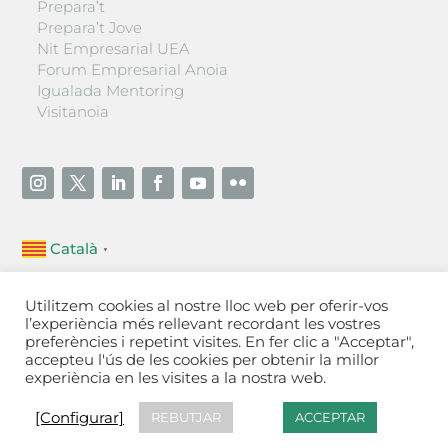
Prepara’t
Prepara’t Jove
Nit Empresarial UEA
Forum Empresarial Anoia
Igualada Mentoring
Visitanoia
Català
▼
Unió Empresarial de l’Anoia (UEA)
Utilitzem cookies al nostre lloc web per oferir-vos
Ctra. de Manresa, 131, 08700 – Igualada
(Barcelona)
l’experiència més rellevant recordant les vostres
Tel 93 805 22 92
preferències i repetint visites. En fer clic a "Acceptar",
accepteu l'ús de les cookies per obtenir la millor
experiència en les visites a la nostra web.
Contactar
·
Avís legal
·
Política de privacitat
·
Política
de cookies
[Configurar]
[Configurar]
REBUTJAR
ACCEPTAR
Fet a Igualada per Aladetres