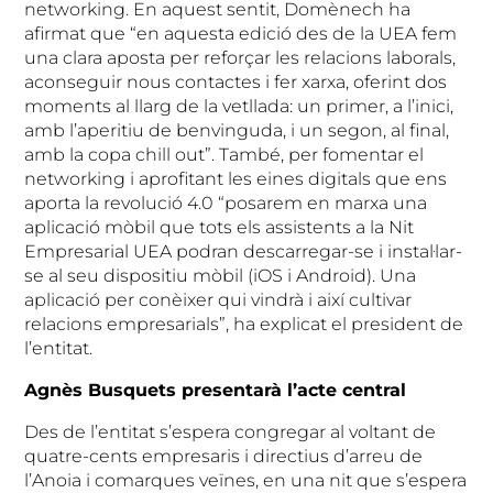
networking. En aquest sentit, Domènech ha
afirmat que “en aquesta edició des de la UEA fem
una clara aposta per reforçar les relacions laborals,
aconseguir nous contactes i fer xarxa, oferint dos
moments al llarg de la vetllada: un primer, a l’inici,
amb l’aperitiu de benvinguda, i un segon, al final,
amb la copa chill out”. També, per fomentar el
networking i aprofitant les eines digitals que ens
aporta la revolució 4.0 “posarem en marxa una
aplicació mòbil que tots els assistents a la Nit
Empresarial UEA podran descarregar-se i instal·lar-
se al seu dispositiu mòbil (iOS i Android). Una
aplicació per conèixer qui vindrà i així cultivar
relacions empresarials”, ha explicat el president de
l’entitat.
Agnès Busquets presentarà l’acte central
Des de l’entitat s’espera congregar al voltant de
quatre-cents empresaris i directius d’arreu de
l’Anoia i comarques veïnes, en una nit que s’espera