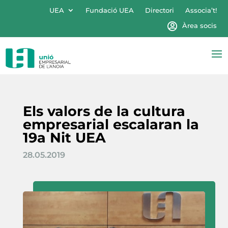
UEA
Fundació UEA
Directori
Associa’t!
Àrea socis
Els valors de la cultura
empresarial escalaran la
19a Nit UEA
28.05.2019