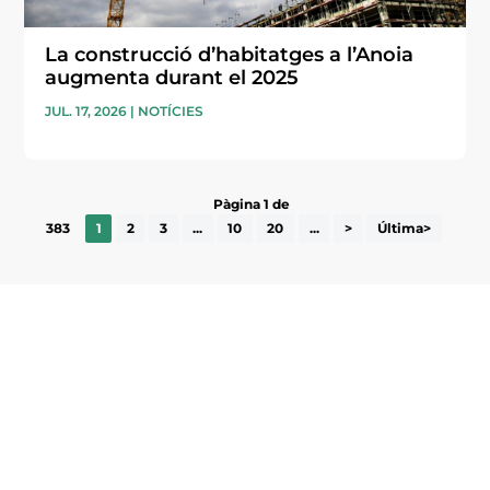
La construcció d’habitatges a l’Anoia
augmenta durant el 2025
JUL. 17, 2026
|
NOTÍCIES
Pàgina 1 de
383
1
2
3
...
10
20
...
>
Última>
Subscriu-te a la UEA Magazine, publicació
electrònica periòdica amb informació sobre
l’actualitat empresarial de la comarca.