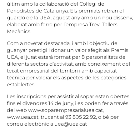
últim amb la col·laboració del Col·legi de
Periodistes de Catalunya. Els premiats rebran el
guardó de la UEA, aquest any amb un nou disseny,
elaborat amb ferro per l’empresa Trevi Tallers
Mecànics.
Com a novetat destacada, i amb l’objectiu de
guanyar prestigi i donar un valor afegit als Premis
UEA, el jurat estarà format per 8 personalitats de
diferents sectors d’activitat, amb coneixement del
teixit empresarial del territori i amb capacitat
tècnica per valorar els aspectes de les categories
establertes.
Les inscripcions per assistir al sopar estan obertes
fins el divendres 14 de juny, i es poden fer a través
del web www.soparempresarialuea.cat,
www.uea.cat, trucant al 93 805 22 92, o bé per
correu electrònic a uea@uea.cat