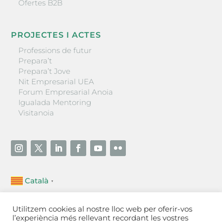
Ofertes B2B
PROJECTES I ACTES
Professions de futur
Prepara’t
Prepara’t Jove
Nit Empresarial UEA
Forum Empresarial Anoia
Igualada Mentoring
Visitanoia
Català
▼
Unió Empresarial de l’Anoia (UEA)
Utilitzem cookies al nostre lloc web per oferir-vos
Ctra. de Manresa, 131, 08700 – Igualada
(Barcelona)
l’experiència més rellevant recordant les vostres