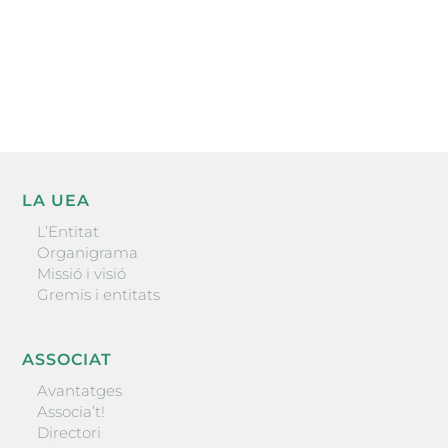
He llegit i accepto la poítica de privacitat
ENVIAR
LA UEA
L’Entitat
Organigrama
Missió i visió
Gremis i entitats
ASSOCIAT
Avantatges
Associa’t!
Directori