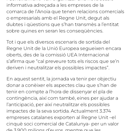
informativa adreçada a les empreses de la
comarca de l’Anoia que tenen relacions comercials
o empresarials amb el Regne Unit, degut als
dubtes i qüestions que s’han transmès a l’entitat
sobre quines en seran les conseqüències.
Tot i que els diversos escenaris de sortida del
Regne Unit de la Unió Europea segueixen encara
oberts, des de la comissió UEA Internacional
s’afirma que “cal preveure tots els riscos que se’n
deriven i neutralitzar els possibles impactes”.
En aquest sentit, la jornada va tenir per objectiu
donar a conèixer els aspectes clau que s’han de
tenir en compte a l’hora de dissenyar el pla de
contingència, així com també, eines per ajudar a
l’anticipació, per així neutralitzar els possibles
impactes de la seva sortida. Actualment 3.374
empreses catalanes exporten al Regne Unit –el
cinquè soci comercial de Catalunya- per un valor
de 3.900 milions d’euros, mentre que les