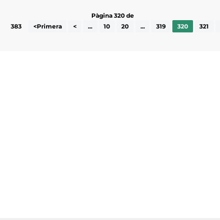
Pàgina 320 de
383
<Primera
<
...
10
20
...
319
320
321
Subscriu-te a la UEA Magazine, publicació
electrònica periòdica amb informació sobre
l’actualitat empresarial de la comarca.
He llegit i accepto la poítica de privacitat
ENVIAR