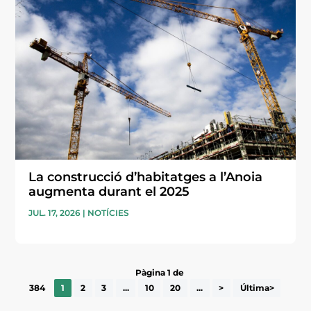
La construcció d’habitatges a l’Anoia
augmenta durant el 2025
JUL. 17, 2026
|
NOTÍCIES
Pàgina 1 de
384
1
2
3
...
10
20
...
>
Última>